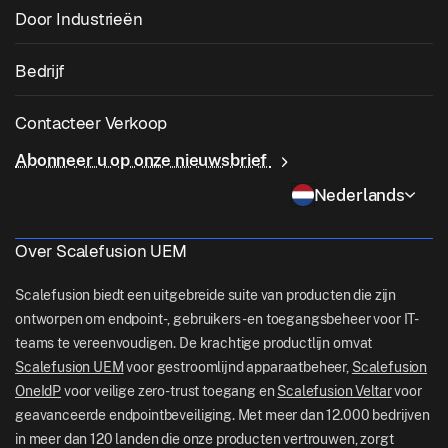
OS patchbeheer
Door Industrieën
Kiosksoftware
Android-beheer
App-patching door derden
Gezondheidszorg
Breng uw eigen apparaat mee (BYOD)
Bedrijf
iOS-beheer
Windows App Catalogus
Onderwijs
Software voor desktopbeheer
Over ons
Linux-beheer
Contacteer Verkoop
Voorwaardelijke toegang
Last Mile-levering
OneIdP
Waarom Scalefusion
ChromeOS Management
Abonneer u op onze nieuwsbrief
sales[at]scalefusion.com
Controle op afstand
Detailhandel
Contact Us
Nederlands
Apple TV Management
support[at]scalefusion.com
Alle functies
Logistiek
Hulp Documenten
US: +1-415-650-4500
Over Scalefusion UEM
BFSI
Blog
UK: +44-7520-641664
Scalefusion biedt een uitgebreide suite van producten die zijn
Nieuwskamer
ontworpen om endpoint-, gebruikers- en toegangsbeheer voor IT-
NZ: +64-9-888-4315
teams te vereenvoudigen. De krachtige productlijn omvat
Careers
India: +91-63694-45500
Scalefusion UEM
voor gestroomlijnd apparaatbeheer,
Scalefusion
OneIdP
voor veilige zero-trust toegang en
Scalefusion Veltar
voor
geavanceerde endpointbeveiliging. Met meer dan 12.000 bedrijven
in meer dan 120 landen die onze producten vertrouwen, zorgt