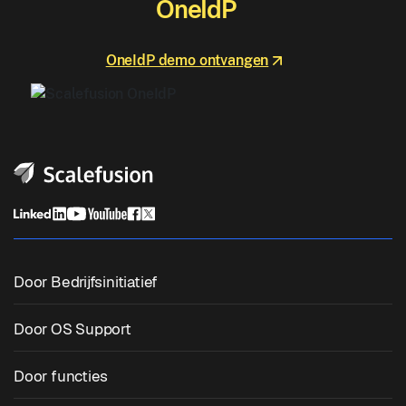
OneIdP
OneIdP demo ontvangen
Door Bedrijfsinitiatief
Uniform eindpuntbeheer
Door OS Support
Mobiel apparaatbeheer
Windows-beheer
Door functies
Zebra Device Management
macOS-beheer