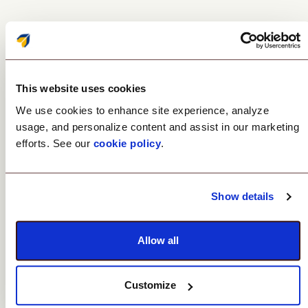
Authenticeer altijd en overal
met apps van derden.
This website uses cookies
Beveilig uw accounts met een authenticatie-app van
We use cookies to enhance site experience, analyze
derden. Deze apps genereren unieke,
usage, and personalize content and assist in our marketing
tijdgebaseerde codes die een extra beveiligingslaag
efforts. See our
cookie policy
.
bieden naast wachtwoorden. Stel het in enkele
minuten in en maak veiligere logins mogelijk.
Show details
Allow all
Customize