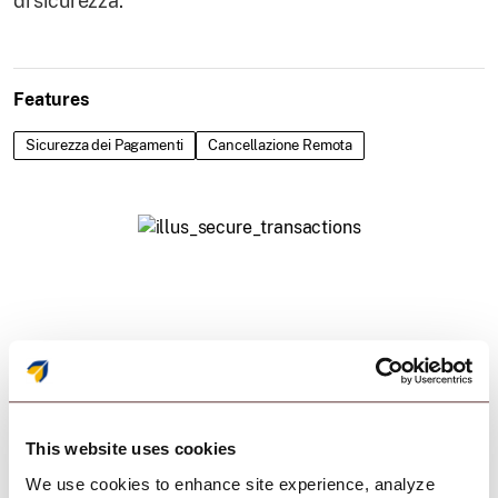
di sicurezza.
Features
Sicurezza dei Pagamenti
Cancellazione Remota
Esperienza in camera
migliorata. Oltre il
This website uses cookies
semplice comfort.
We use cookies to enhance site experience, analyze