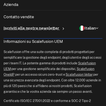
Sanità
Porta il tuo dispositivo (BYOD)
Azienda
Gestione iOS
Catalogo app Windows
Istruzione
Software di gestione desktop
Chi siamo
Gestione Linux
Contatto vendite
Accesso condizionale
Consegna dell'ultimo miglio
Gestione delle identità e degli accessi
Perché Scalefusion
Gestione ChromeOS
sales[at]scalefusion.com
Controllo remoto
Iscriviti alla nostra newsletter
Italian
Vendita al dettaglio
Contact Us
Gestione Apple TV
support[at]scalefusion.com
Tutte le funzionalità
Logistica
Informazioni su Scalefusion UEM
Documentazione di aiuto Scalefusion
US: +1-415-650-4500
BFSI
Blog Scalefusion
Scalefusion offre una suite completa di prodotti progettati per
UK: +44-7520-641664
semplificare la gestione degli endpoint, degli utenti e degli accessi
Sala stampa
per i team IT. La potente gamma di prodotti include
Scalefusion
NZ: +64-9-888-4315
UEM
per una gestione semplificata dei dispositivi,
Scalefusion
Carriere
India: +91-63694-45500
OneIdP
per un accesso sicuro zero-trust e
Scalefusion Veltar
per
una sicurezza avanzata degli endpoint. Con oltre 12.000 aziende in
più di 120 paesi che si affidano ai nostri prodotti, Scalefusion
garantisce che la vostra azienda sia sempre un passo avanti.
Certificato ISO/IEC 27001:2022 e conforme a SOC-2 Tipo-2