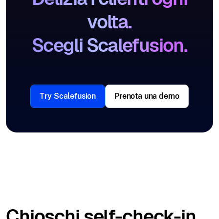
volta.
Scegli Scalefusion.
Try Scalefusion
Prenota una demo
Chioschi self-check-in.