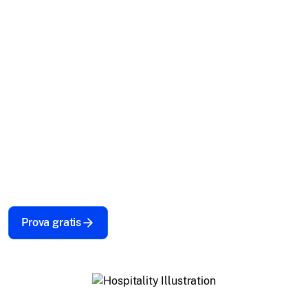
l'ospitalità.
Offri un servizio clienti di livello mondiale con una
soluzione di gestione dei dispositivi mobili senza
interruzioni per l'ospitalità. Gestisci i tuoi dispositivi
alberghieri con facilità, garantendo transazioni
sicure, operazioni ottimizzate e un'esperienza ospite
superiore.
Prova gratis