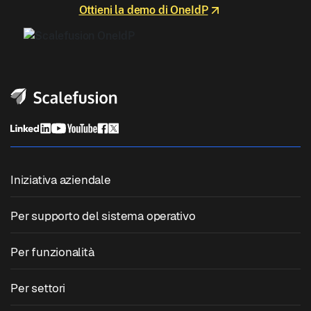
Ottieni la demo di OneIdP
Iniziativa aziendale
Gestione unificata degli endpoint
Per supporto del sistema operativo
Gestione dei dispositivi mobili
Gestione Windows
Per funzionalità
Gestione dei dispositivi Zebra
Gestione macOS
Gestione patch sistema operativo
Per settori
Software per chioschi
Gestione Android
Patching di applicazioni di terze parti