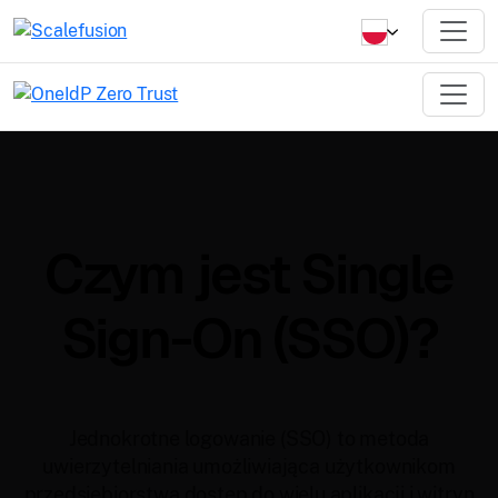
Czym jest Single
Sign-On (SSO)?
Jednokrotne logowanie (SSO) to metoda
uwierzytelniania umożliwiająca użytkownikom
przedsiębiorstwa dostęp do wielu aplikacji i witryn