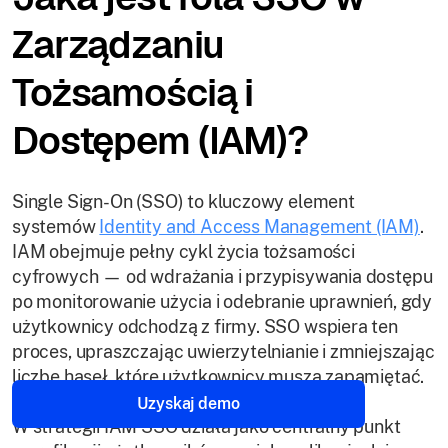
Zarządzaniu
Tożsamością i
Dostępem (IAM)?
Single Sign-On (SSO) to kluczowy element
systemów
Identity and Access Management (IAM)
.
IAM obejmuje pełny cykl życia tożsamości
cyfrowych — od wdrażania i przypisywania dostępu
po monitorowanie użycia i odebranie uprawnień, gdy
użytkownicy odchodzą z firmy. SSO wspiera ten
proces, upraszczając uwierzytelnianie i zmniejszając
liczbę haseł, które użytkownicy muszą zapamiętać.
Uzyskaj demo
W strategii IAM SSO działa jako centralny punkt