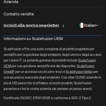
Azienda
Gestione iOS
Catalogo app Windows
Istruzione
Software di gestione desktop
Chi siamo
Gestione Linux
Contatto vendite
Accesso condizionale
Consegna dell'ultimo miglio
Gestione delle identità e degli accessi
Perché Scalefusion
Gestione ChromeOS
sales[at]scalefusion.com
Controllo remoto
Iscriviti alla nostra newsletter
Italian
Vendita al dettaglio
Contact Us
Gestione Apple TV
support[at]scalefusion.com
Tutte le funzionalità
Logistica
Informazioni su Scalefusion UEM
Documentazione di aiuto Scalefusion
US: +1-415-650-4500
BFSI
Blog Scalefusion
Scalefusion offre una suite completa di prodotti progettati per
UK: +44-7520-641664
semplificare la gestione degli endpoint, degli utenti e degli accessi
Sala stampa
per i team IT. La potente gamma di prodotti include
Scalefusion
NZ: +64-9-888-4315
UEM
per una gestione semplificata dei dispositivi,
Scalefusion
Carriere
India: +91-63694-45500
OneIdP
per un accesso sicuro zero-trust e
Scalefusion Veltar
per
una sicurezza avanzata degli endpoint. Con oltre 12.000 aziende in
più di 120 paesi che si affidano ai nostri prodotti, Scalefusion
garantisce che la vostra azienda sia sempre un passo avanti.
Certificato ISO/IEC 27001:2022 e conforme a SOC-2 Tipo-2