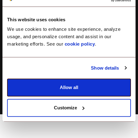
Aggiungi un modo visivo per
accedere
This website uses cookies
We use cookies to enhance site experience, analyze
usage, and personalize content and assist in our
Limita/Consenti
marketing efforts. See our
cookie policy
.
Accesso
Limita gli accessi a account
locali o amministratori
Show details
specifici
Allow all
Customize