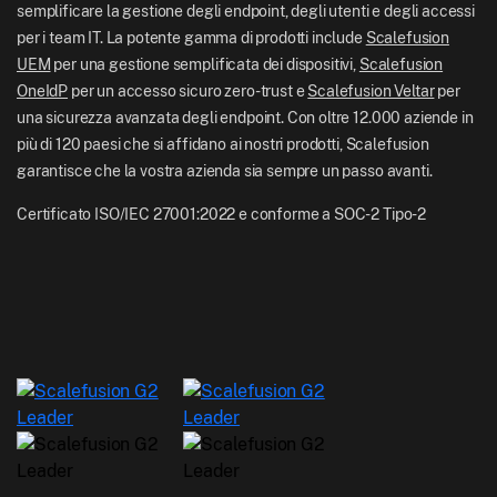
semplificare la gestione degli endpoint, degli utenti e degli accessi
Sala stampa
per i team IT. La potente gamma di prodotti include
Scalefusion
NZ: +64-9-888-4315
UEM
per una gestione semplificata dei dispositivi,
Scalefusion
Carriere
India: +91-63694-45500
OneIdP
per un accesso sicuro zero-trust e
Scalefusion Veltar
per
una sicurezza avanzata degli endpoint. Con oltre 12.000 aziende in
più di 120 paesi che si affidano ai nostri prodotti, Scalefusion
garantisce che la vostra azienda sia sempre un passo avanti.
Certificato ISO/IEC 27001:2022 e conforme a SOC-2 Tipo-2