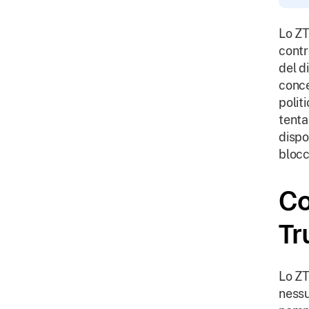
Lo ZT
contr
del d
conce
polit
tenta
dispo
blocc
Co
Tr
Lo ZT
nessu