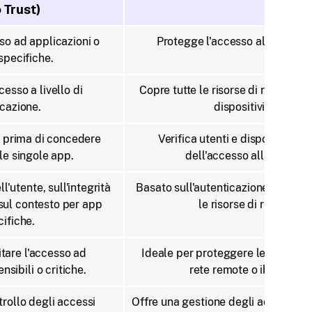
 Trust)
so ad applicazioni o
Protegge l'accesso all'intera re
 specifiche.
cesso a livello di
Copre tutte le risorse di rete, i sist
cazione.
dispositivi.
ti prima di concedere
Verifica utenti e dispositivi pr
le singole app.
dell'accesso alla rete.
l'utente, sull'integrità
Basato sull'autenticazione dell'ute
 sul contesto per app
le risorse di rete.
ifiche.
itare l'accesso ad
Ideale per proteggere le connessi
nsibili o critiche.
rete remote o ibride.
rollo degli accessi
Offre una gestione degli accessi a li