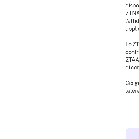
dispo
ZTNA 
l'aff
appli
Lo ZT
contr
ZTAA 
di co
Ciò g
later