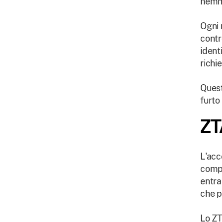
nemme
Ogni 
contr
ident
richie
Quest
furto
ZT
L'acc
compo
entra
che p
Lo ZT