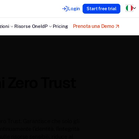
Login
Start free trial
Prenota una Demo
zioni
Risorse OneIdP
Pricing
i Zero Trust
o Trust. Garantisce che solo gli
ntinuamente l'identità, l'integrità
le risorse sensibili, riduce al