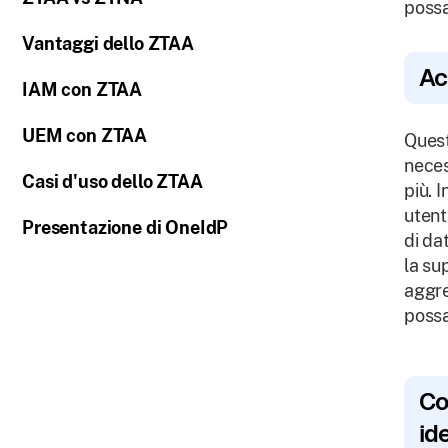
possa
Vantaggi dello ZTAA
Ac
IAM con ZTAA
UEM con ZTAA
Quest
neces
Casi d'uso dello ZTAA
più. 
utent
Presentazione di OneIdP
di dat
la su
aggre
possa
Co
id