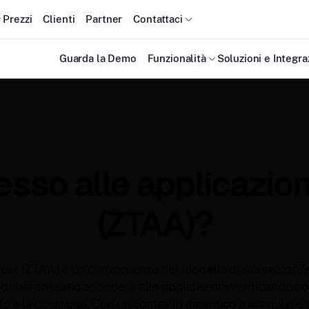
Prezzi
Clienti
Partner
Contattaci
Guarda la Demo
Funzionalità
Soluzioni e Integra
esso alle applicazion
(ZTAA)?
rust (ZTAA) è un componente del modello di sicurezza Zer
ffidabili possano accedere alle applicazioni verificando co
o e la posizione. Con un controllo dinamico e granulare sul