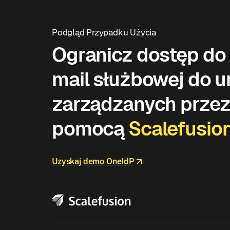
Podgląd Przypadku Użycia
Ogranicz dostęp do 
mail służbowej do 
zarządzanych prze
pomocą
Scalefusio
Uzyskaj demo OneIdP