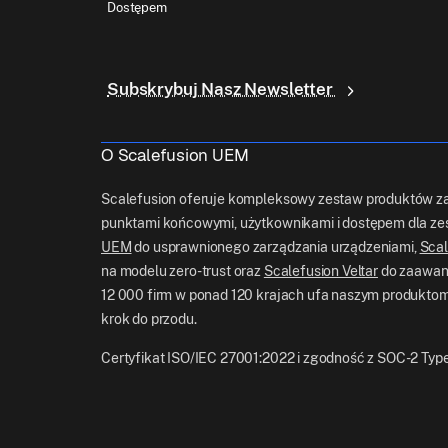
Dostępem
Subskrybuj Nasz Newsletter
O Scalefusion UEM
Scalefusion oferuje kompleksowy zestaw produktów za
punktami końcowymi, użytkownikami i dostępem dla zes
UEM
do usprawnionego zarządzania urządzeniami,
Scal
na modelu zero-trust oraz
Scalefusion Veltar
do zaawan
12 000 firm w ponad 120 krajach ufa naszym produktom,
krok do przodu.
Certyfikat ISO/IEC 27001:2022 i zgodność z SOC-2 Typ