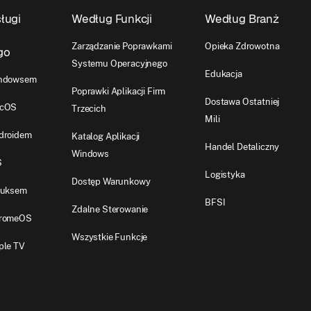
ługi
Według Funkcji
Według Branż
Zarządzanie Poprawkami
Opieka Zdrowotna
go
Systemu Operacyjnego
Edukacja
indowsem
Poprawki Aplikacji Firm
Dostawa Ostatniej
acOS
Trzecich
Mili
droidem
Katalog Aplikacji
Handel Detaliczny
Windows
S
Logistyka
Dostęp Warunkowy
nuksem
BFSI
Zdalne Sterowanie
hromeOS
Wszystkie Funkcje
ple TV