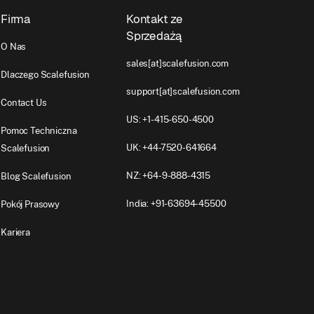
Firma
Kontakt ze
Sprzedażą
O Nas
sales[at]scalefusion.com
Dlaczego Scalefusion
support[at]scalefusion.com
Contact Us
US: +1-415-650-4500
Pomoc Techniczna
UK: +44-7520-641664
Scalefusion
NZ: +64-9-888-4315
Blog Scalefusion
India: +91-63694-45500
Pokój Prasowy
Kariera