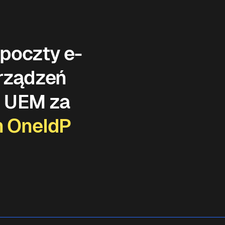
poczty e-
urządzeń
z UEM za
n OneIdP