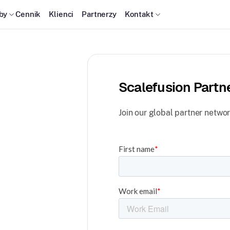
by
Cennik
Klienci
Partnerzy
Kontakt
Scalefusion Partn
Join our global partner networ
tforms,
.
ion and
ty