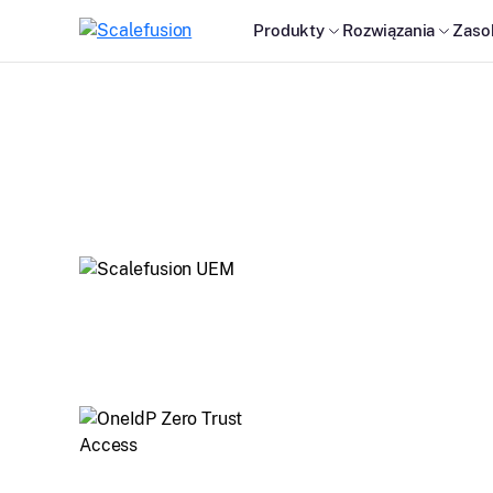
Produkty
Rozwiązania
Zaso
Our Products
Managing and securing devices across multiple pla
including macOS, Windows, Android, iOS, and Linux
Grant device access based on conditions like locat
UEM compliance, enabling secure logins with Identi