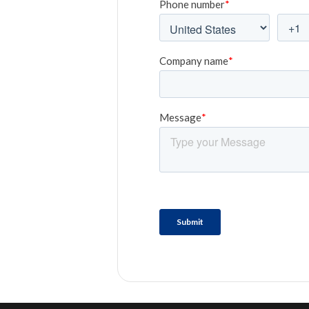
SSO)
ual
ccess