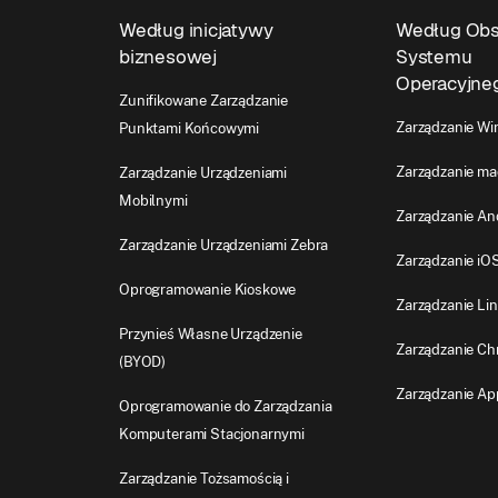
Według inicjatywy
Według Obs
biznesowej
Systemu
Operacyjne
Zunifikowane Zarządzanie
Zarządzanie W
Punktami Końcowymi
Zarządzanie m
Zarządzanie Urządzeniami
Mobilnymi
Zarządzanie An
Zarządzanie Urządzeniami Zebra
Zarządzanie iO
Oprogramowanie Kioskowe
Zarządzanie Li
Przynieś Własne Urządzenie
Zarządzanie C
(BYOD)
Zarządzanie Ap
Oprogramowanie do Zarządzania
Komputerami Stacjonarnymi
Zarządzanie Tożsamością i