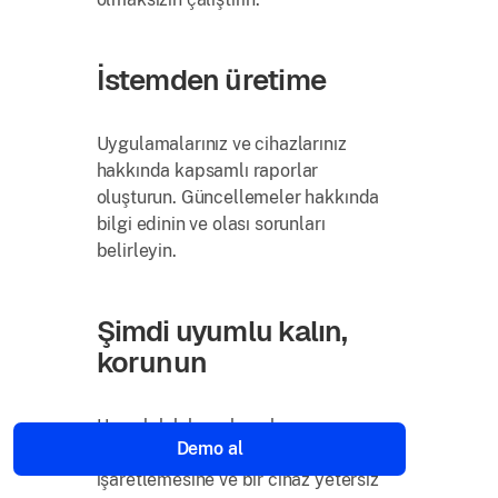
İstemden üretime
Uygulamalarınız ve cihazlarınız
hakkında kapsamlı raporlar
oluşturun. Güncellemeler hakkında
bilgi edinin ve olası sorunları
belirleyin.
Şimdi uyumlu kalın,
korunun
Uyumluluk kıyaslamalarınızı
Demo al
tanımlayın ve AirThink AI'ın sorunları
işaretlemesine ve bir cihaz yetersiz