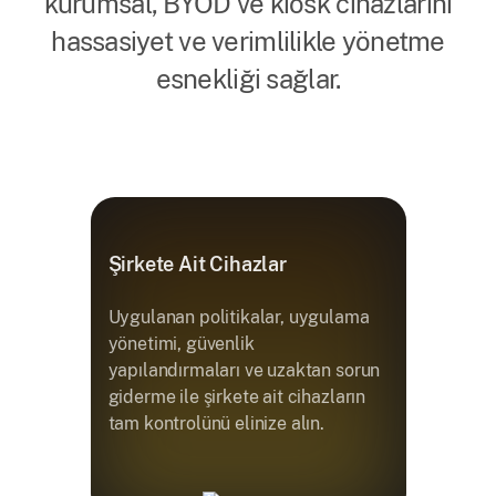
kurumsal, BYOD ve kiosk cihazlarını
hassasiyet ve verimlilikle yönetme
esnekliği sağlar.
Şirkete Ait Cihazlar
Uygulanan politikalar, uygulama
yönetimi, güvenlik
yapılandırmaları ve uzaktan sorun
giderme ile şirkete ait cihazların
tam kontrolünü elinize alın.