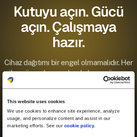
Kutuyu açın. Gücü
açın. Çalışmaya
hazır.
Cihaz dağıtımı bir engel olmamalıdır. Her
cihazı önceden yapılandırılmış, güvence
altına alınmış ve harekete hazır hale
getirin—manuel kurulum yok, gecikme
This website uses cookies
yok. Cihaz kullanıcıya ulaşmadan önce
We use cookies to enhance site experience, analyze
bile politikaları, uygulamaları ve güvenlik
usage, and personalize content and assist in our
ayarlarını itin. Önemli olana
marketing efforts. See our
cookie policy
.
odaklanabilmeniz için dağıtımın