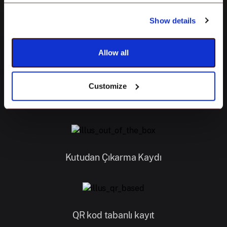
karmaşıklığını ortadan kaldıran güçlü bir
Show details
UEM çözümü.
Allow all
Daha fazla bilgi edin
Customize
Kutudan Çıkarma Kaydı
QR kod tabanlı kayıt