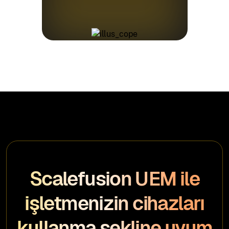
Scalefusion UEM ile
işletmenizin cihazları
kullanma şekline uyum