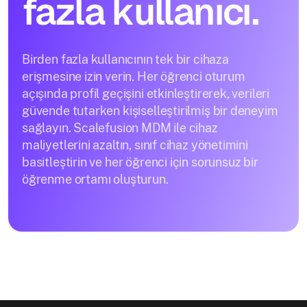
fazla kullanıcı.
Birden fazla kullanıcının tek bir cihaza
erişmesine izin verin. Her öğrenci oturum
açışında profil geçişini etkinleştirerek, verileri
güvende tutarken kişiselleştirilmiş bir deneyim
sağlayın. Scalefusion MDM ile cihaz
maliyetlerini azaltın, sınıf cihaz yönetimini
basitleştirin ve her öğrenci için sorunsuz bir
öğrenme ortamı oluşturun.