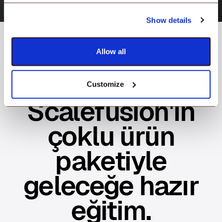
Show details
Allow all
Tüm Ürünler
Customize
Scalefusion'ın
çoklu ürün
paketiyle
geleceğe hazır
eğitim.