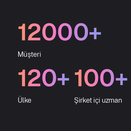
12000+
Müşteri
120+
100+
Ülke
Şirket içi uzman