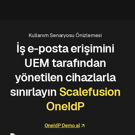
Kullanım Senaryosu Önizlemesi
İş e-posta erişimini
UEM tarafından
yönetilen cihazlarla
sınırlayın
Scalefusion
OneIdP
OneIdP Demo al