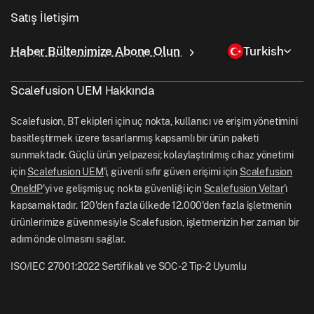
Eğitim
Masaüstü Yönetim Yazılımı
Hakkımızda
Linux Yönetimi
Satış İletişim
Koşullu Erişim
Son Mil Teslimatı
Kimlik ve Erişim Yönetimi
Neden Scalefusion
ChromeOS Yönetimi
sales[at]scalefusion.com
Uzaktan Kumanda
Haber Bültenimize Abone Olun
Turkish
Perakende
Contact Us
Apple TV Yönetimi
support[at]scalefusion.com
Tüm Özellikler
Lojistik
Scalefusion UEM Hakkında
Scalefusion Yardım Belgeleri
US: +1-415-650-4500
BFSI
Scalefusion Blogu
Scalefusion, BT ekipleri için uç nokta, kullanıcı ve erişim yönetimini
UK: +44-7520-641664
basitleştirmek üzere tasarlanmış kapsamlı bir ürün paketi
Haber Odası
sunmaktadır. Güçlü ürün yelpazesi; kolaylaştırılmış cihaz yönetimi
NZ: +64-9-888-4315
için
Scalefusion UEM
'i, güvenli sıfır güven erişimi için
Scalefusion
Kariyer
India: +91-63694-45500
OneIdP
'yi ve gelişmiş uç nokta güvenliği için
Scalefusion Veltar
'ı
kapsamaktadır. 120'den fazla ülkede 12.000'den fazla işletmenin
ürünlerimize güvenmesiyle Scalefusion, işletmenizin her zaman bir
adım önde olmasını sağlar.
ISO/IEC 27001:2022 Sertifikalı ve SOC-2 Tip-2 Uyumlu