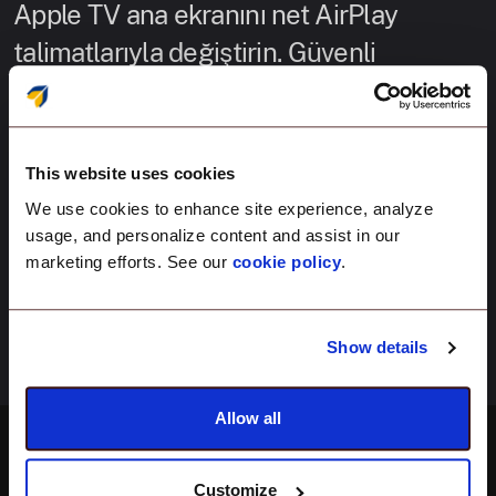
Apple TV ana ekranını net AirPlay
talimatlarıyla değiştirin. Güvenli
bağlantılar için özel bir karşılama mesajı
ve PIN ekleyin. İçeri girin, herhangi bir
Apple cihazından bağlanın ve sunuma
This website uses cookies
başlayın.
We use cookies to enhance site experience, analyze
usage, and personalize content and assist in our
marketing efforts. See our
cookie policy
.
Show details
Allow all
Customize