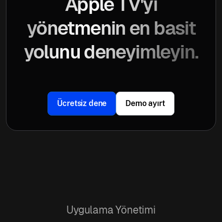
Apple TV'yi
yönetmenin en basit
yolunu deneyimleyin.
Ücretsiz dene
Demo ayırt
Uygulama Yönetimi