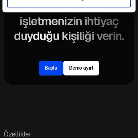
Her ekrana
işletmenizin ihtiyaç
duyduğu kişiliği verin.
Başla
Demo ayırt
Özellikler