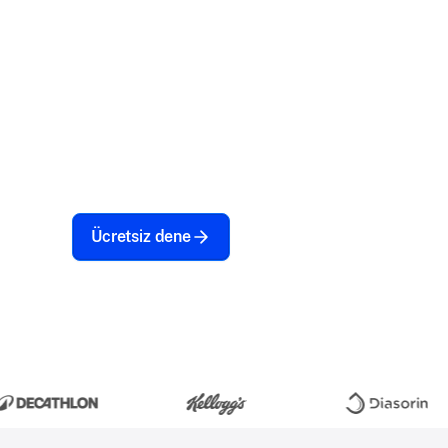
Cihazlarınız sadece araçlardan daha fazlasıdır;
dolu ve maksimum koruma gerektiren yatırımla
MDM bankacılık bu konuda size yardımcı olur. 
güvenlikten otomatik iş akışlarına kadar cihazl
optimize edilmiş tutun.
Ücretsiz dene