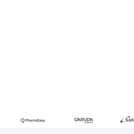
 hassas verilerle
rdır. Scalefusion
Demir gibi
arınızı güvende ve