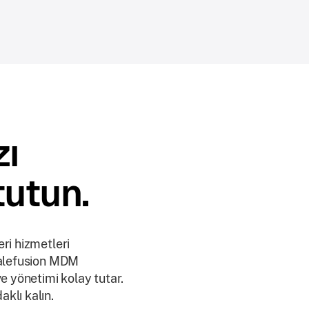
zı
tutun.
ri hizmetleri
calefusion MDM
e yönetimi kolay tutar.
klı kalın.