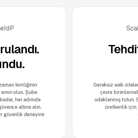
neIdP
Sca
rulandı.
Tehdi
undu.
r zaman kimliğinin
Gereksiz web siteler
 emin olun. Şube
çevre birimlerin
 kadar, her adımda
odaklanmış tutun. S
güvence altına alın.
üretkenlik içi
bir güvenlik deneyimi