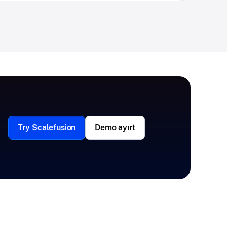
Try Scalefusion
Demo ayırt