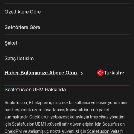
Mobil Cihaz Yönetimi
Windows Yönetimi
Özelliklere Göre
Zebra Cihaz Yönetimi
macOS Yönetimi
İşletim Sistemi Yama Yönetimi
Sektörlere Göre
Kiosk Yazılımı
Android Yönetimi
3. Taraf Uygulama Yaması
Sağlık
Kendi Cihazını Getir (BYOD)
Şirket
iOS Yönetimi
Windows Uygulama Kataloğu
Eğitim
Masaüstü Yönetim Yazılımı
Hakkımızda
Linux Yönetimi
Satış İletişim
Koşullu Erişim
Son Mil Teslimatı
Kimlik ve Erişim Yönetimi
Neden Scalefusion
ChromeOS Yönetimi
sales[at]scalefusion.com
Uzaktan Kumanda
Haber Bültenimize Abone Olun
Turkish
Perakende
Contact Us
Apple TV Yönetimi
support[at]scalefusion.com
Tüm Özellikler
Lojistik
Scalefusion UEM Hakkında
Scalefusion Yardım Belgeleri
US: +1-415-650-4500
BFSI
Scalefusion Blogu
Scalefusion, BT ekipleri için uç nokta, kullanıcı ve erişim yönetimini
UK: +44-7520-641664
basitleştirmek üzere tasarlanmış kapsamlı bir ürün paketi
Haber Odası
sunmaktadır. Güçlü ürün yelpazesi; kolaylaştırılmış cihaz yönetimi
NZ: +64-9-888-4315
için
Scalefusion UEM
'i, güvenli sıfır güven erişimi için
Scalefusion
Kariyer
India: +91-63694-45500
OneIdP
'yi ve gelişmiş uç nokta güvenliği için
Scalefusion Veltar
'ı