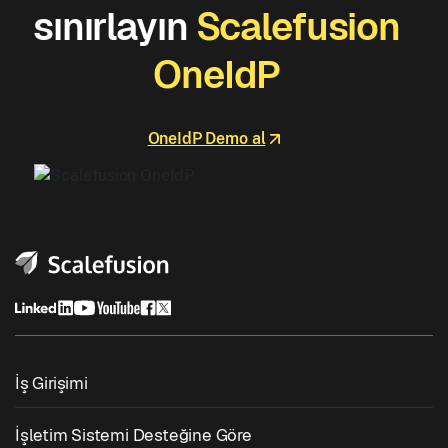
sınırlayın
Scalefusion
OneIdP
OneIdP Demo al
İş Girişimi
Birleşik Uç Nokta Yönetimi
İşletim Sistemi Desteğine Göre