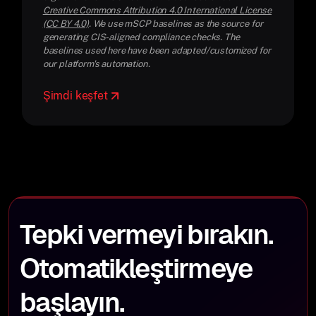
Creative Commons Attribution 4.0 International License
(CC BY 4.0)
. We use mSCP baselines as the source for
generating CIS-aligned compliance checks. The
baselines used here have been adapted/customized for
our platform's automation.
Şimdi keşfet
Tepki vermeyi bırakın.
Otomatikleştirmeye
başlayın.