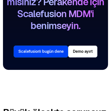
mısınız? Perakende için
Scalefusion MDM'i
benimseyin.
Scalefusion'ı bugün dene
Demo ayırt