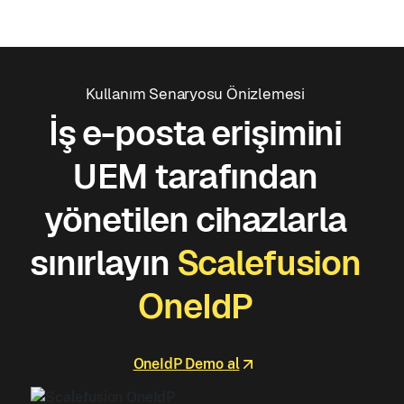
Kullanım Senaryosu Önizlemesi
İş e-posta erişimini
UEM tarafından
yönetilen cihazlarla
sınırlayın
Scalefusion
OneIdP
OneIdP Demo al