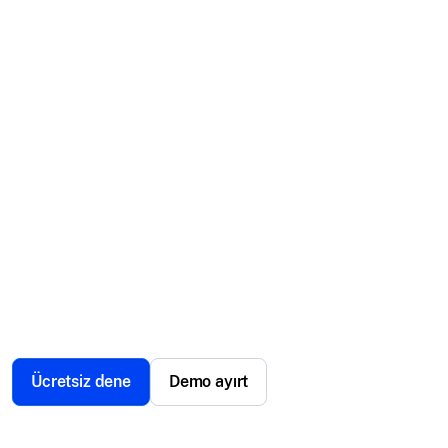
mobil cihaz
yönetimi.
Perakende deneyimle yürür ve teknoloji her temas
noktasını güçlendirir. Scalefusion, her perakende
cihazının güvenli, optimize edilmiş ve her zaman açık
olmasını sağlar. Operasyonları sorunsuz, işlemleri
güvenli ve müşteri deneyimlerini kesintisiz tutun—
hepsi tek bir platformdan.
Ücretsiz dene
Demo ayırt