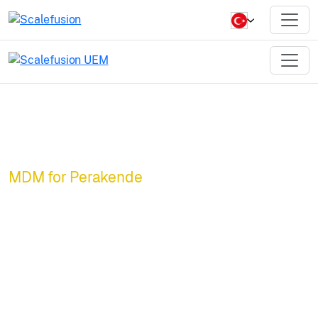
MDM for Perakende
Sınırsız perakende
operasyonları.
Perakende için