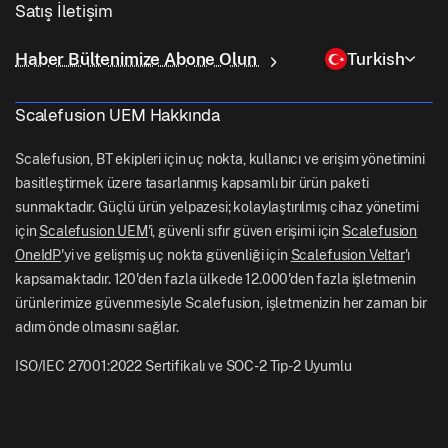
Linux Yönetimi
Satış İletişim
Koşullu Erişim
Son Mil Teslimatı
Kimlik ve Erişim Yönetimi
Neden Scalefusion
ChromeOS Yönetimi
sales[at]scalefusion.com
Uzaktan Kumanda
Haber Bültenimize Abone Olun
Turkish
Perakende
Contact Us
Apple TV Yönetimi
support[at]scalefusion.com
Tüm Özellikler
Lojistik
Scalefusion UEM Hakkında
Scalefusion Yardım Belgeleri
US: +1-415-650-4500
BFSI
Scalefusion Blogu
Scalefusion, BT ekipleri için uç nokta, kullanıcı ve erişim yönetimini
UK: +44-7520-641664
basitleştirmek üzere tasarlanmış kapsamlı bir ürün paketi
Haber Odası
sunmaktadır. Güçlü ürün yelpazesi; kolaylaştırılmış cihaz yönetimi
NZ: +64-9-888-4315
için
Scalefusion UEM
'i, güvenli sıfır güven erişimi için
Scalefusion
Kariyer
India: +91-63694-45500
OneIdP
'yi ve gelişmiş uç nokta güvenliği için
Scalefusion Veltar
'ı
kapsamaktadır. 120'den fazla ülkede 12.000'den fazla işletmenin
ürünlerimize güvenmesiyle Scalefusion, işletmenizin her zaman bir
adım önde olmasını sağlar.
ISO/IEC 27001:2022 Sertifikalı ve SOC-2 Tip-2 Uyumlu