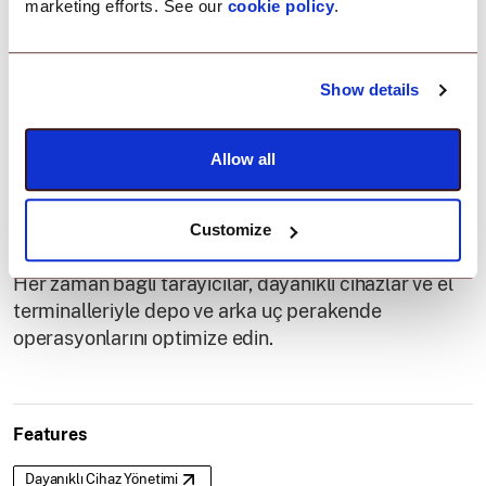
marketing efforts. See our
cookie policy
.
Gerçek zamanlı
Show details
envanter ve depo
Allow all
yönetimi.
Customize
Her zaman bağlı tarayıcılar, dayanıklı cihazlar ve el
terminalleriyle depo ve arka uç perakende
operasyonlarını optimize edin.
Features
Dayanıklı Cihaz Yönetimi