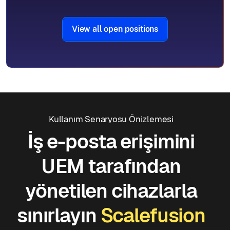
View all open positions
Kullanım Senaryosu Önizlemesi
İş e-posta erişimini
UEM tarafından
yönetilen cihazlarla
sınırlayın
Scalefusion