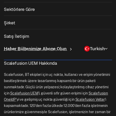
macOS Yönetimi
İşletim Sistemi Yama Yönetimi
Sektörlere Göre
Kiosk Yazılımı
Android Yönetimi
3. Taraf Uygulama Yaması
Sağlık
Kendi Cihazını Getir (BYOD)
Şirket
iOS Yönetimi
Windows Uygulama Kataloğu
Eğitim
Masaüstü Yönetim Yazılımı
Hakkımızda
Linux Yönetimi
Satış İletişim
Koşullu Erişim
Son Mil Teslimatı
Kimlik ve Erişim Yönetimi
Neden Scalefusion
ChromeOS Yönetimi
sales[at]scalefusion.com
Uzaktan Kumanda
Haber Bültenimize Abone Olun
Turkish
Perakende
Contact Us
Apple TV Yönetimi
support[at]scalefusion.com
Tüm Özellikler
Lojistik
Scalefusion UEM Hakkında
Scalefusion Yardım Belgeleri
US: +1-415-650-4500
BFSI
Scalefusion Blogu
Scalefusion, BT ekipleri için uç nokta, kullanıcı ve erişim yönetimini
UK: +44-7520-641664
basitleştirmek üzere tasarlanmış kapsamlı bir ürün paketi
Haber Odası
sunmaktadır. Güçlü ürün yelpazesi; kolaylaştırılmış cihaz yönetimi
NZ: +64-9-888-4315
için
Scalefusion UEM
'i, güvenli sıfır güven erişimi için
Scalefusion
Kariyer
India: +91-63694-45500
OneIdP
'yi ve gelişmiş uç nokta güvenliği için
Scalefusion Veltar
'ı
kapsamaktadır. 120'den fazla ülkede 12.000'den fazla işletmenin
ürünlerimize güvenmesiyle Scalefusion, işletmenizin her zaman bir