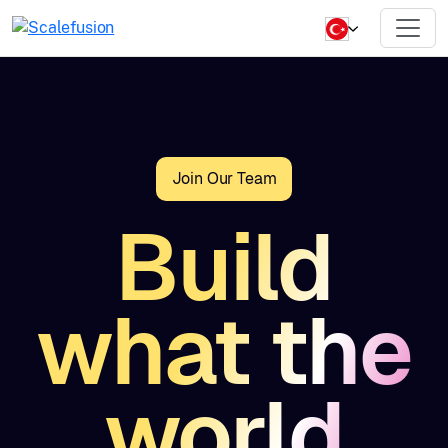
Join Our Team
Build
what the
world