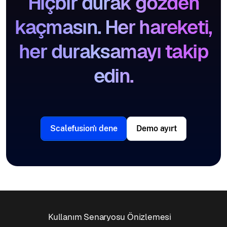
Hiçbir durak gözden
kaçmasın. Her hareketi,
her duraksamayı takip
edin.
Scalefusion'ı dene
Demo ayırt
Kullanım Senaryosu Önizlemesi