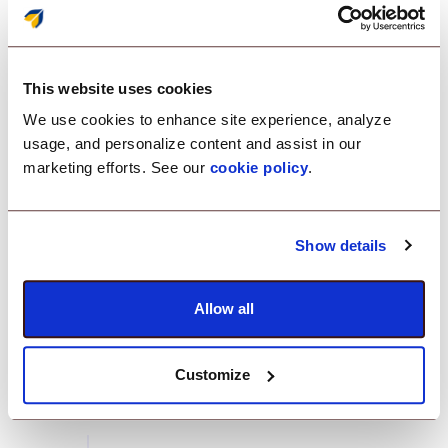
Üretkenliği değerlendirmek ve
hareket trendlerini takip etmek
için günlük kat edilen toplam ve
This website uses cookies
ortalama mesafeleri
We use cookies to enhance site experience, analyze
görüntüleyin.
usage, and personalize content and assist in our
marketing efforts. See our
cookie policy
.
Hareket süresi
Show details
Cihazların her gün toplamda ve
Allow all
ortalamada ne kadar süre
hareket halinde olduğuna dair
içgörü kazanın.
Customize