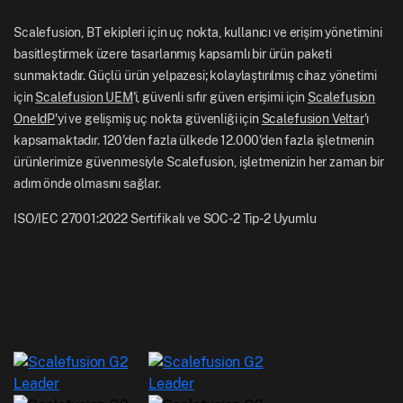
US: +1-415-650-4500
BFSI
Scalefusion Blogu
Scalefusion, BT ekipleri için uç nokta, kullanıcı ve erişim yönetimini
UK: +44-7520-641664
basitleştirmek üzere tasarlanmış kapsamlı bir ürün paketi
Haber Odası
sunmaktadır. Güçlü ürün yelpazesi; kolaylaştırılmış cihaz yönetimi
NZ: +64-9-888-4315
için
Scalefusion UEM
'i, güvenli sıfır güven erişimi için
Scalefusion
Kariyer
India: +91-63694-45500
OneIdP
'yi ve gelişmiş uç nokta güvenliği için
Scalefusion Veltar
'ı
kapsamaktadır. 120'den fazla ülkede 12.000'den fazla işletmenin
ürünlerimize güvenmesiyle Scalefusion, işletmenizin her zaman bir
adım önde olmasını sağlar.
ISO/IEC 27001:2022 Sertifikalı ve SOC-2 Tip-2 Uyumlu