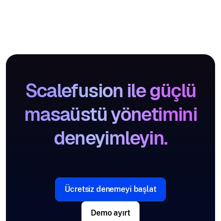
Scalefusion ile güçlü
masaüstü yönetimini
deneyimleyin.
Ücretsiz denemeyi başlat
Demo ayırt