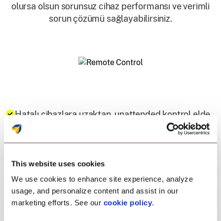
olursa olsun sorunsuz cihaz performansı ve verimli
sorun çözümü sağlayabilirsiniz.
Hatalı cihazlara uzaktan, unattended kontrol elde
edin.
JIRA ve FreshService gibi favori ITSM
This website uses cookies
Entegrasyonlarınızla senkronize edin.
We use cookies to enhance site experience, analyze
usage, and personalize content and assist in our
Hataların ekran görüntülerini yakalayın ve ekran
marketing efforts. See our
cookie policy
.
kaydına başlayın.