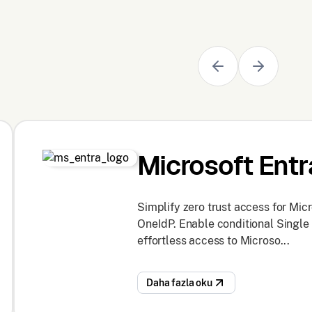
Microsoft Entr
Simplify zero trust access for Mic
OneIdP. Enable conditional Single
effortless access to Microso...
Daha fazla oku