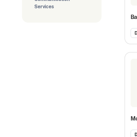
Services
B
D
Mo
D