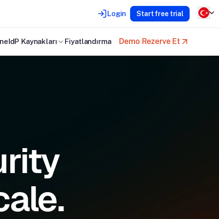
Login
Start free trial
Demo Rezerve Et
neIdP Kaynakları
Fiyatlandırma
rity
cale.