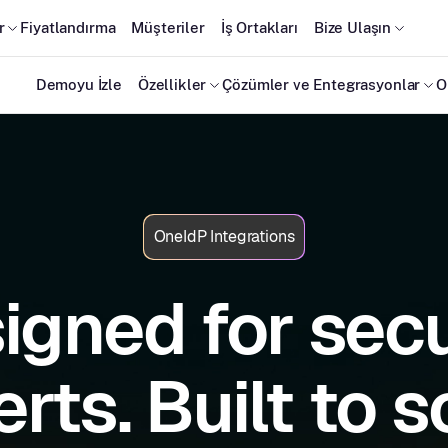
r
Fiyatlandırma
Müşteriler
İş Ortakları
Bize Ulaşın
Demoyu İzle
Özellikler
Çözümler ve Entegrasyonlar
O
OneIdP Integrations
igned for secu
rts. Built to s