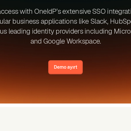
access with OneIdP’s extensive SSO integra
lar business applications like Slack, HubSp
s leading identity providers including Micros
and Google Workspace.
Demo ayırt