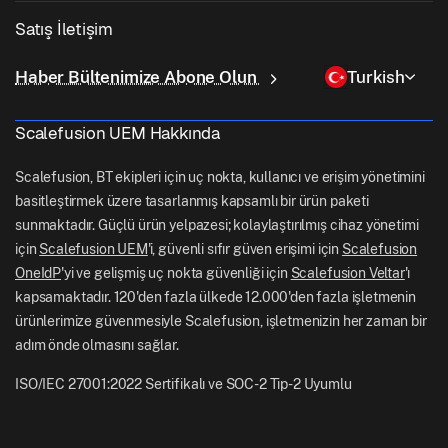
Eğitim
Masaüstü Yönetim Yazılımı
Hakkımızda
Linux Yönetimi
Satış İletişim
Koşullu Erişim
Son Mil Teslimatı
Kimlik ve Erişim Yönetimi
Neden Scalefusion
ChromeOS Yönetimi
sales[at]scalefusion.com
Uzaktan Kumanda
Haber Bültenimize Abone Olun
Turkish
Perakende
Contact Us
Apple TV Yönetimi
support[at]scalefusion.com
Tüm Özellikler
Lojistik
Scalefusion UEM Hakkında
Scalefusion Yardım Belgeleri
US: +1-415-650-4500
BFSI
Scalefusion Blogu
Scalefusion, BT ekipleri için uç nokta, kullanıcı ve erişim yönetimini
UK: +44-7520-641664
basitleştirmek üzere tasarlanmış kapsamlı bir ürün paketi
Haber Odası
sunmaktadır. Güçlü ürün yelpazesi; kolaylaştırılmış cihaz yönetimi
NZ: +64-9-888-4315
için
Scalefusion UEM
'i, güvenli sıfır güven erişimi için
Scalefusion
Kariyer
India: +91-63694-45500
OneIdP
'yi ve gelişmiş uç nokta güvenliği için
Scalefusion Veltar
'ı
kapsamaktadır. 120'den fazla ülkede 12.000'den fazla işletmenin
ürünlerimize güvenmesiyle Scalefusion, işletmenizin her zaman bir
adım önde olmasını sağlar.
ISO/IEC 27001:2022 Sertifikalı ve SOC-2 Tip-2 Uyumlu