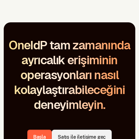
OneIdP tam zamanında
ayrıcalık erişiminin
operasyonları nasıl
kolaylaştırabileceğini
deneyimleyin.
Başla
Satış ile iletişime geç