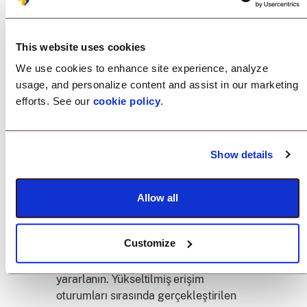
erişimin kesinlikle ihtiyaç temelinde
kullanıldığından emin olun.
This website uses cookies
Güvenlik Risklerini Azaltın
We use cookies to enhance site experience, analyze
Tam Zamanında ile sıfır güven güvenlik
usage, and personalize content and assist in our marketing
modelini benimseyin. Yönetici
efforts. See our
cookie policy
.
erişiminin süresini ve kapsamını
sınırlayın, kalıcı erişim haklarıyla ilişkili
güvenlik risklerini önemli ölçüde
Show details
azaltın.
Erişimi Denetleyin ve İzleyin
Allow all
Tam Zamanında Yönetici ayrıcalıklı
Customize
erişim yönetimi çözümü ile sağlam
denetim ve izleme yeteneklerinden
yararlanın. Yükseltilmiş erişim
oturumları sırasında gerçekleştirilen