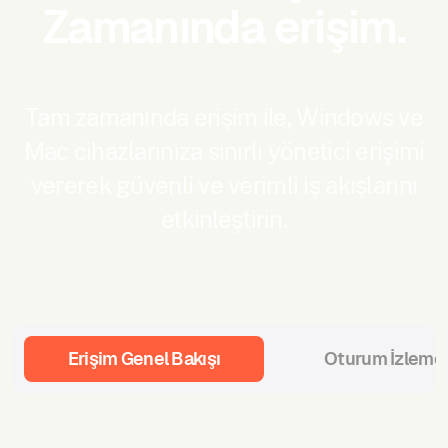
Zamanında erişim.
Tam zamanında erişim ile, Windows ve
Mac cihazlarınıza sınırlı yönetici erişimi
vererek güvenli ve verimli iş akışlarını
etkinleştirin.
Erişim Genel Bakışı
Oturum İzleme