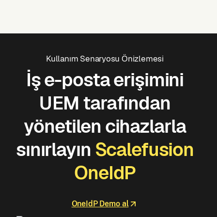
Kullanım Senaryosu Önizlemesi
İş e-posta erişimini
UEM tarafından
yönetilen cihazlarla
sınırlayın
Scalefusion
OneIdP
OneIdP Demo al