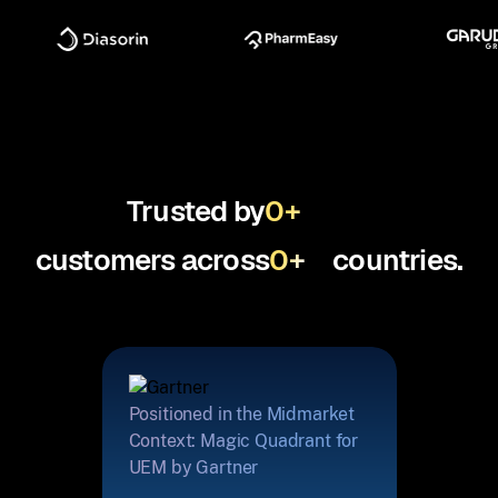
Trusted by
0
+
customers across
0
+
countries.
Positioned in the Midmarket
Context: Magic Quadrant for
UEM by Gartner