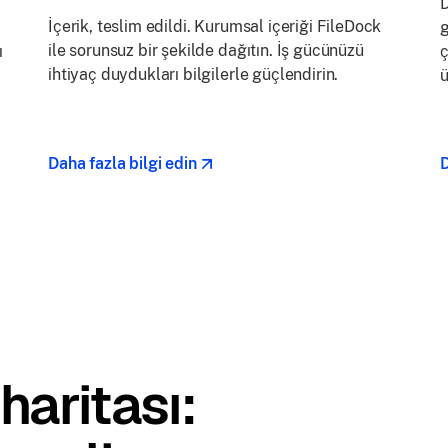
D
İçerik, teslim edildi. Kurumsal içeriği FileDock
g
ile sorunsuz bir şekilde dağıtın. İş gücünüzü
ı
ç
ihtiyaç duydukları bilgilerle güçlendirin.
ü
Daha fazla bilgi edin
D
aritası: