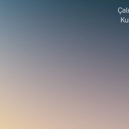
Çalı
Ku