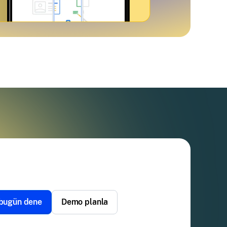
 bugün dene
Demo planla