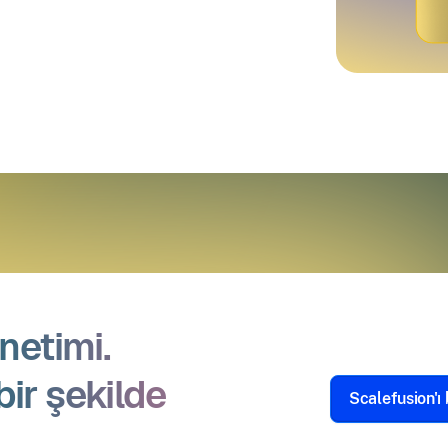
netimi.
bir şekilde
Scalefusion'ı