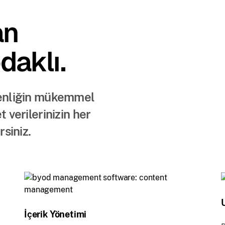
an
daklı.
üvenliğin mükemmel
 verilerinizin her
siniz.
İçerik Yönetimi