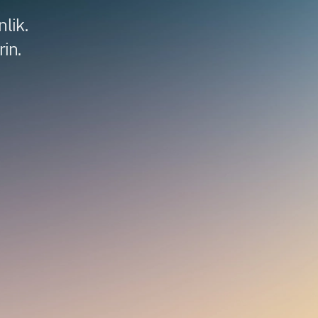
nlik.
in.