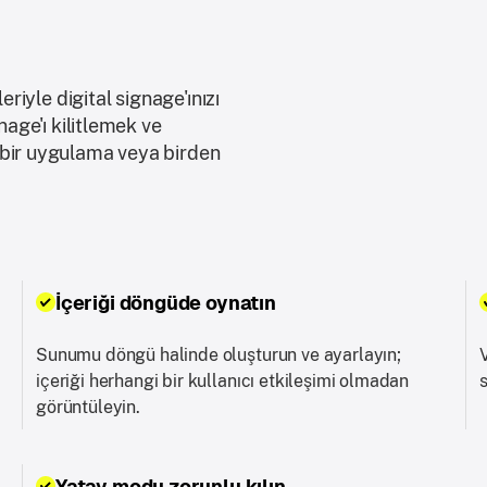
eriyle digital signage'ınızı
nage'ı kilitlemek ve
 bir uygulama veya birden
İçeriği döngüde oynatın
Sunumu döngü halinde oluşturun ve ayarlayın;
içeriği herhangi bir kullanıcı etkileşimi olmadan
görüntüleyin.
Yatay modu zorunlu kılın