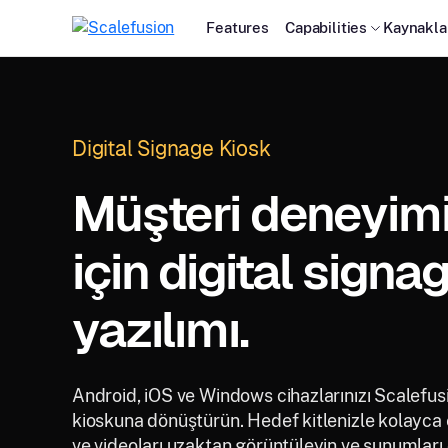
Features
Capabilities
Kaynakla
Digital Signage Kiosk
Müşteri deneyimin
için digital signa
yazılımı.
Android, iOS ve Windows cihazlarınızı Scalefusio
kioskuna dönüştürün. Hedef kitlenizle kolayca 
ve videoları uzaktan görüntüleyin ve sunumları 