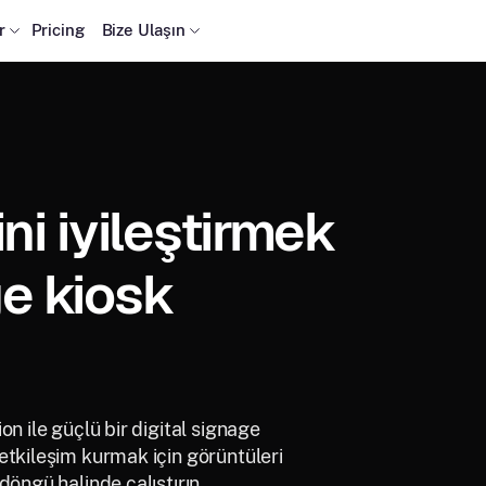
r
Pricing
Bize Ulaşın
i iyileştirmek
ge kiosk
n ile güçlü bir digital signage
etkileşim kurmak için görüntüleri
döngü halinde çalıştırın.