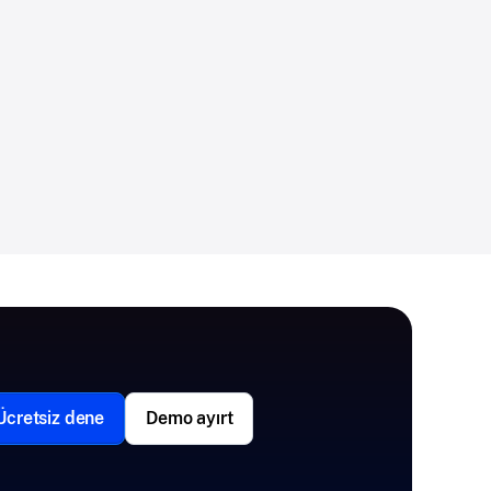
Ücretsiz dene
Demo ayırt