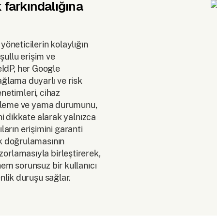
 farkındalığına
neticilerin kolaylığın
şullu erişim ve
neIdP, her Google
lama duyarlı ve risk
enetimleri, cihaz
elleme ve yama durumunu,
i dikkate alarak yalnızca
ların erişimini garanti
k doğrulamasının
a zorlamasıyla birleştirerek,
m sorunsuz bir kullanıcı
lik duruşu sağlar.