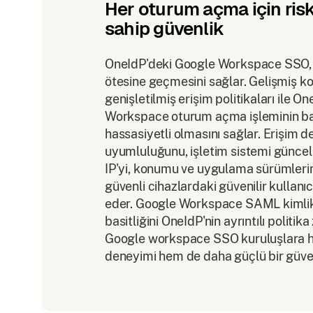
Her oturum açma için risk
sahip güvenlik
OneIdP'deki Google Workspace SSO, yö
ötesine geçmesini sağlar. Gelişmiş ko
genişletilmiş erişim politikaları ile O
Workspace oturum açma işleminin bağ
hassasiyetli olmasını sağlar. Erişim d
uyumluluğunu, işletim sistemi günc
IP'yi, konumu ve uygulama sürümlerin
güvenli cihazlardaki güvenilir kullanıcı
eder. Google Workspace SAML kimli
basitliğini OneIdP'nin ayrıntılı politik
Google workspace SSO kuruluşlara he
deneyimi hem de daha güçlü bir güven