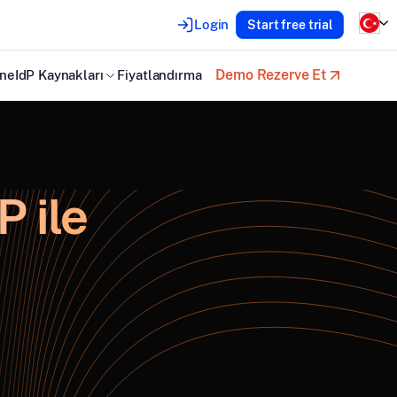
Login
Start free trial
Demo Rezerve Et
neIdP Kaynakları
Fiyatlandırma
 ile