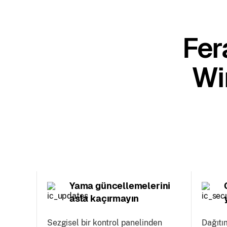
Fer
Wi
Yama güncellemelerini
asla kaçırmayın
Sezgisel bir kontrol panelinden
Dağıtı