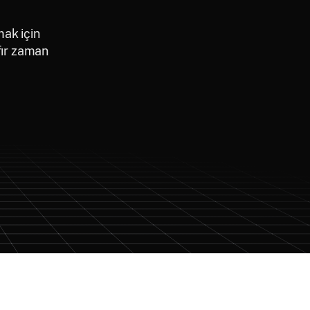
mak için
fır zaman