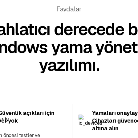
Faydalar
ahlatıcı derecede b
ndows yama yönet
yazılımı.
Güvenlik açıkları için
Yamaları onaylay
yer yok
Cihazları güvenc
altına alın
m öncesi testler ve