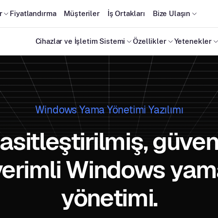
r
Fiyatlandırma
Müşteriler
İş Ortakları
Bize Ulaşın
Cihazlar ve İşletim Sistemi
Özellikler
Yetenekler
Windows Yama Yönetimi Yazılımı
asitleştirilmiş, güvenl
verimli Windows yam
yönetimi.