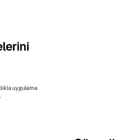
erini
klıkla uygulama
.