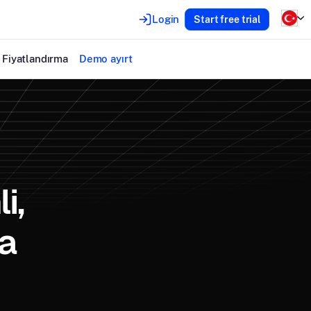
Login
Start free trial
Fiyatlandırma
Demo ayırt
i,
a