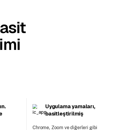
asit
imi
ın.
Uygulama yamaları,
e
basitleştirilmiş
Chrome, Zoom ve diğerleri gibi