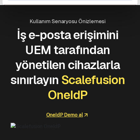
Kullanım Senaryosu Önizlemesi
İş e-posta erişimini
UEM tarafından
yönetilen cihazlarla
sınırlayın
Scalefusion
OneIdP
OneIdP Demo al