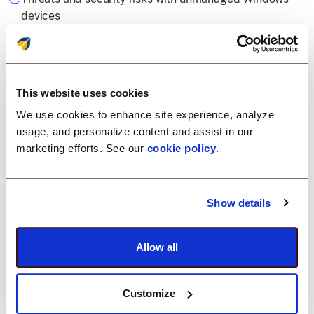
devices
Use cases & key features of Scalefusion Windows MDM
Best practices while deploying Windows MDM
This website uses cookies
We use cookies to enhance site experience, analyze
Guest speaker
usage, and personalize content and assist in our
marketing efforts. See our
cookie policy
.
Hosted by
Show details
Siya Joshi
Allow all
Senior Marketing Analyst
Customize