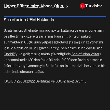
Neden Scalefusion
ChromeOS Yönetimi
sales[at]scalefusion.com
Uzaktan Kumanda
Haber Bültenimize Abone Olun
Turkish
Perakende
Contact Us
Apple TV Yönetimi
support[at]scalefusion.com
Tüm Özellikler
Lojistik
Scalefusion UEM Hakkında
Scalefusion Yardım Belgeleri
US: +1-415-650-4500
BFSI
Scalefusion Blogu
Scalefusion, BT ekipleri için uç nokta, kullanıcı ve erişim yönetimini
UK: +44-7520-641664
basitleştirmek üzere tasarlanmış kapsamlı bir ürün paketi
Haber Odası
sunmaktadır. Güçlü ürün yelpazesi; kolaylaştırılmış cihaz yönetimi
NZ: +64-9-888-4315
için
Scalefusion UEM
'i, güvenli sıfır güven erişimi için
Scalefusion
Kariyer
India: +91-63694-45500
OneIdP
'yi ve gelişmiş uç nokta güvenliği için
Scalefusion Veltar
'ı
kapsamaktadır. 120'den fazla ülkede 12.000'den fazla işletmenin
ürünlerimize güvenmesiyle Scalefusion, işletmenizin her zaman bir
adım önde olmasını sağlar.
ISO/IEC 27001:2022 Sertifikalı ve SOC-2 Tip-2 Uyumlu