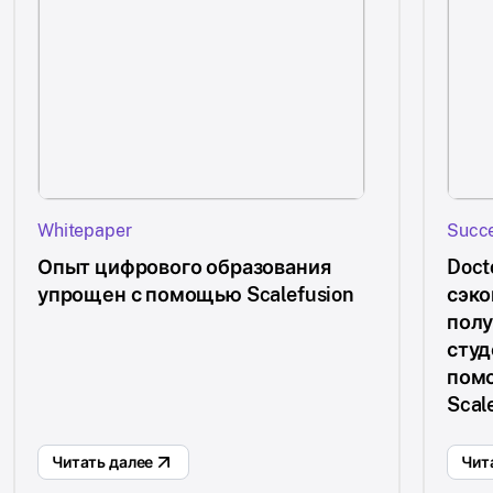
Whitepaper
Succe
Опыт цифрового образования
Doct
упрощен с помощью Scalefusion
сэко
полу
студ
пом
Scal
Читать далее
Чит