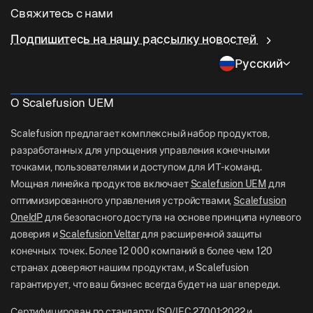
О нас
Управление Linux
Свяжитесь с нами
Условный доступ
компьютером
Доставка последней мили
Почему стоит выбрать Scalefusion
ChromeOS Management
Подпишитесь на нашу рассылку новостей
sales[at]scalefusion.com
Дистанционное управление
OneIdP
Розничная торговля
Contact Us
Pусский
Apple TV Management
support[at]scalefusion.com
Все функции
Логистика
Справочные документы
US: +1-415-650-4500
О Scalefusion UEM
BFSI
Блог
UK: +44-7520-641664
Scalefusion предлагает комплексный набор продуктов,
Отдел новостей
разработанных для упрощения управления конечными
NZ: +64-9-888-4315
точками, пользователями и доступом для ИТ-команд.
Careers
India: +91-63694-45500
Мощная линейка продуктов включает
Scalefusion UEM
для
оптимизированного управления устройствами,
Scalefusion
OneIdP
для безопасного доступа на основе принципа нулевого
доверия и
Scalefusion Veltar
для расширенной защиты
конечных точек. Более 12 000 компаний в более чем 120
странах доверяют нашим продуктам, и Scalefusion
гарантирует, что ваш бизнес всегда будет на шаг впереди.
Сертифицирован по стандарту ISO/IEC 27001:2022 и