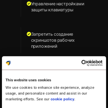
Управление настройками
защиты клавиатуры
Запретить создание
скриншотов рабочих
приложений
Включить или отключить
обмен данными между
This website uses cookies
личными и рабочими
We use cookies to enhance site experience, analyze
контейнерами.
usage, and personalize content and assist in our
marketing efforts. See our
cookie policy
.