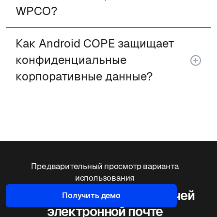
WPCO?
Как Android COPE защищает
конфиденциальные
корпоративные данные?
Предварительный просмотр варианта
использования
Ограничьте доступ к рабочей
Получить демо
электронной почте