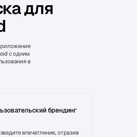
ка для
d
 приложения
oid с одним
льзования в
ьзовательский брендинг
зведите впечатление, отразив