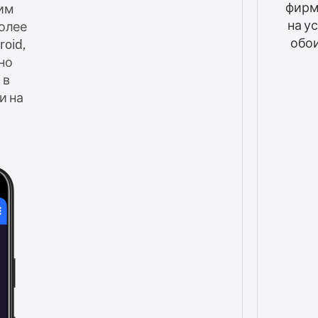
фирм
им
на у
олее
обои
oid,
но
 в
и на