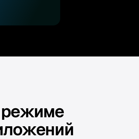
в режиме
риложений