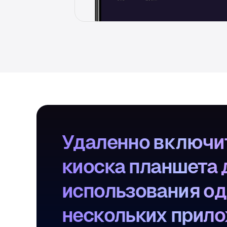
Удаленно включи
киоска планшета 
использования од
нескольких прил