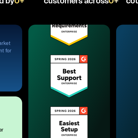
d by
0
+
customers across
0
+
cou
arket
t for