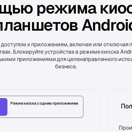
ощью режима киос
планшетов Androi
 доступом к приложениям, включая или отключая
твах. Блокируйте устройства в режиме киоска Andr
ькими приложениями для целенаправленного испо
бизнесе.
Режим киоска с одним приложением
Пол
Прои