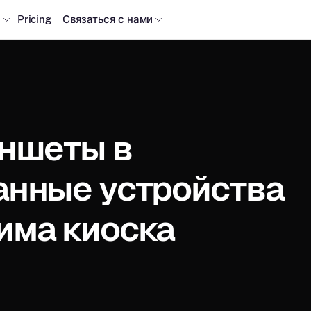
ы
Pricing
Связаться с нами
аншеты в
анные устройства
има киоска