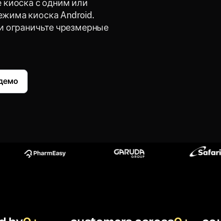
 киоска с одним или
жима киоска Android.
и ограничьте чрезмерные
 демо