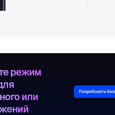
те режим
для
Попробовать бес
ного или
ожений