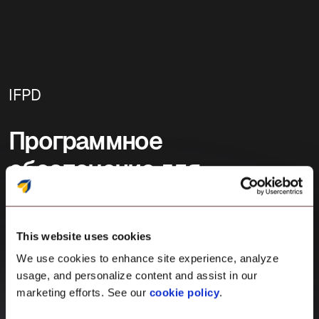
IFPD
Программное
обеспечение для
управления IFPD для
интерактивного обучения.
This website uses cookies
We use cookies to enhance site experience, analyze
Управляйте и защищайте все ваши IFPD
usage, and personalize content and assist in our
(интерактивные плоские дисплеи) из любой
marketing efforts. See our
cookie policy
.
точки мира, работающие на любой