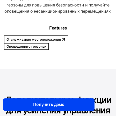
геозоны для повышения безопасности и получайте
оповещения о несанкционированных перемещениях.
Features
Отслеживание местоположения
Оповещения о геозонах
Дополнительные функции
Получить демо
для усиления управления