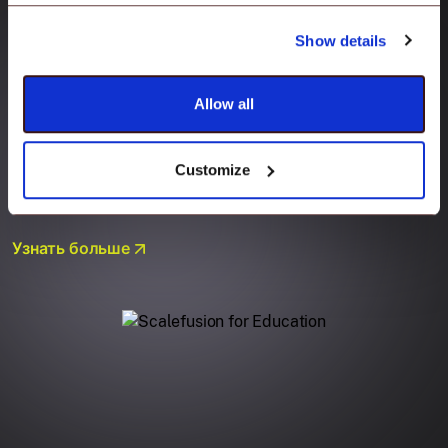
операционной системе. Удаленно управляйте
своими экранами и выполняйте множество
Show details
действий, включая устранение неполадок,
передачу контента, управление приложениями,
ограничение доступа, брендинг школы и многое
Allow all
другое. Поддерживайте пиковую
производительность ваших устройств и вашего
Customize
института.
Узнать больше