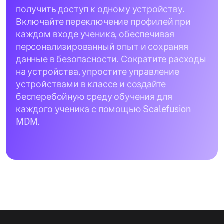
получить доступ к одному устройству.
Включайте переключение профилей при
каждом входе ученика, обеспечивая
персонализированный опыт и сохраняя
данные в безопасности. Сократите расходы
на устройства, упростите управление
устройствами в классе и создайте
бесперебойную среду обучения для
каждого ученика с помощью Scalefusion
MDM.