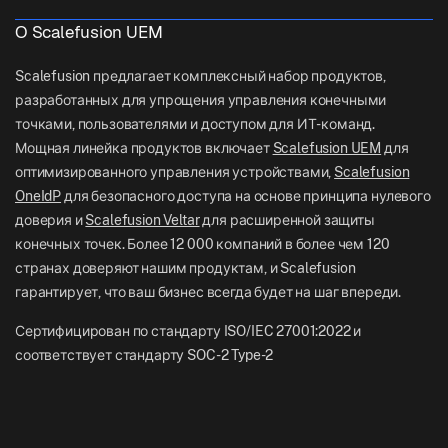
Справочные документы
US: +1-415-650-4500
О Scalefusion UEM
BFSI
Блог
UK: +44-7520-641664
Scalefusion предлагает комплексный набор продуктов,
Отдел новостей
разработанных для упрощения управления конечными
NZ: +64-9-888-4315
точками, пользователями и доступом для ИТ-команд.
Careers
India: +91-63694-45500
Мощная линейка продуктов включает
Scalefusion UEM
для
оптимизированного управления устройствами,
Scalefusion
OneIdP
для безопасного доступа на основе принципа нулевого
доверия и
Scalefusion Veltar
для расширенной защиты
конечных точек. Более 12 000 компаний в более чем 120
странах доверяют нашим продуктам, и Scalefusion
гарантирует, что ваш бизнес всегда будет на шаг впереди.
Сертифицирован по стандарту ISO/IEC 27001:2022 и
соответствует стандарту SOC-2 Type-2