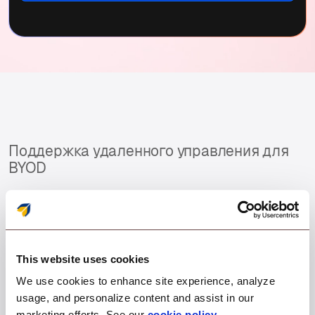
Поддержка удаленного управления для
BYOD
Устройства сотрудников,
удаленная поддержка
профессионального уровня.
This website uses cookies
Силовой дуэт.
We use cookies to enhance site experience, analyze
usage, and personalize content and assist in our
marketing efforts. See our
cookie policy
.