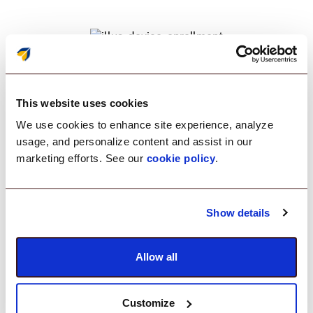
This website uses cookies
Бизнес-приложения, именно там,
We use cookies to enhance site experience, analyze
usage, and personalize content and assist in our
где они вам нужны.
marketing efforts. See our
cookie policy
.
Беспрепятственно публикуйте и обновляйте как
Show details
общедоступные, так и частные приложения на
ваших устройствах. Сосредоточьте свои
команды, ограничивая доступ к
Allow all
несущественным приложениям.
Customize