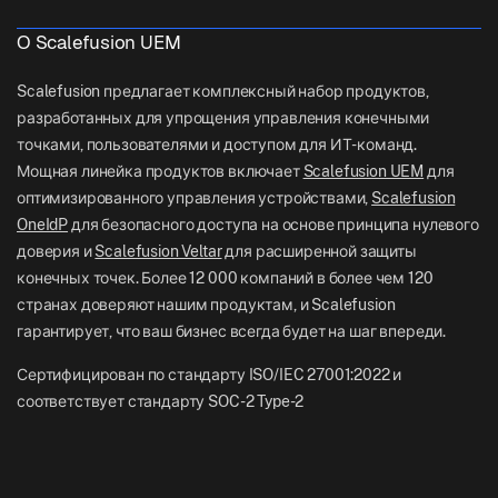
Логистика
Справочные документы
US: +1-415-650-4500
О Scalefusion UEM
BFSI
Блог
UK: +44-7520-641664
Scalefusion предлагает комплексный набор продуктов,
Отдел новостей
разработанных для упрощения управления конечными
NZ: +64-9-888-4315
точками, пользователями и доступом для ИТ-команд.
Careers
India: +91-63694-45500
Мощная линейка продуктов включает
Scalefusion UEM
для
оптимизированного управления устройствами,
Scalefusion
OneIdP
для безопасного доступа на основе принципа нулевого
доверия и
Scalefusion Veltar
для расширенной защиты
конечных точек. Более 12 000 компаний в более чем 120
странах доверяют нашим продуктам, и Scalefusion
гарантирует, что ваш бизнес всегда будет на шаг впереди.
Сертифицирован по стандарту ISO/IEC 27001:2022 и
соответствует стандарту SOC-2 Type-2