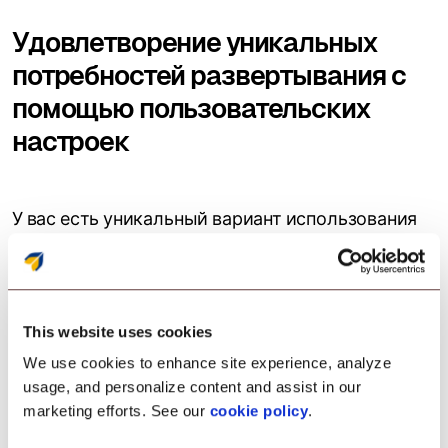
Удовлетворение уникальных
потребностей развертывания с
помощью пользовательских
настроек
У вас есть уникальный вариант использования
развертывания? Диспетчер устройств в
Chromebook помогает использовать
пользовательские настройки для создания
конфигураций устройств на основе сценариев
This website uses cookies
использования. От персонализированных
We use cookies to enhance site experience, analyze
настроек до специализированных приложений
usage, and personalize content and assist in our
— убедитесь, что каждое устройство ChromeOS
marketing efforts. See our
cookie policy
.
оптимизировано для нужд вашей организации.