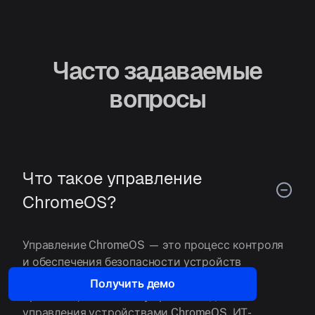
Часто задаваемые
вопросы
Что такое управление
ChromeOS?
Управление ChromeOS — это процесс контроля
и обеспечения безопасности устройств
ChromeOS, таких как Chromebook, внутри
Получить демо
организации. Используя решение для
управления устройствами ChromeOS, ИТ-