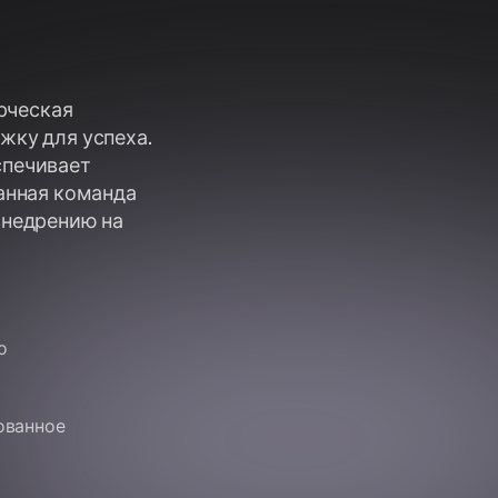
ерческая
жку для успеха.
спечивает
анная команда
внедрению на
о
ованное