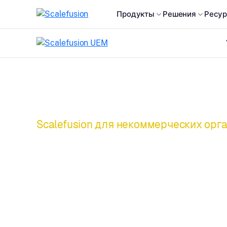
Продукты
Решения
Ресу
Scalefusion для некоммерческих орг
Управление
устройствами, 
заботится так ж