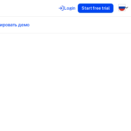
Login
Start free trial
ировать демо