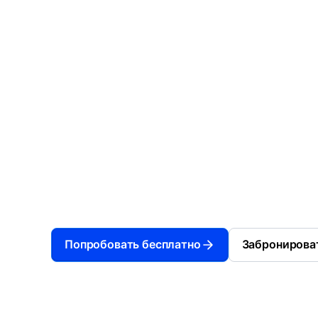
вы.
Пусть каждое устройство работает на ваш
Упростите управление ИТ, защитите конф
данные и сократите расходы, чтобы вы мог
меньше времени на технические проблемы
достижение цели. Позвольте Scalefusion 
устройствами — ваша миссия заслуживае
лучшего.
Попробовать бесплатно
Забронирова
Доверяют более 12000 компаний по всему 