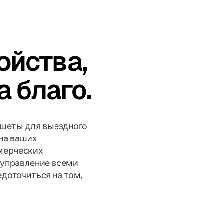
ойства,
 благо.
ншеты для выездного
на ваших
ммерческих
 управление всеми
доточиться на том,