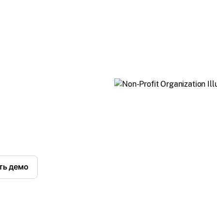
е дело.
иденциальные
ли тратить
 и больше — на
управлять вашими
т только
ть демо
миру.