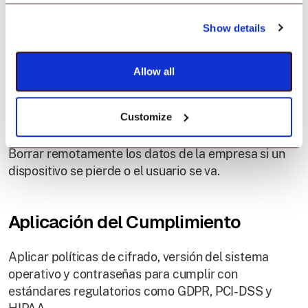
Contenerización
Show details
Aislar las aplicaciones y datos de trabajo del
contenido personal en el mismo dispositivo.
Allow all
Borrado y Bloqueo Remotos
Customize
Borrar remotamente los datos de la empresa si un
dispositivo se pierde o el usuario se va.
Aplicación del Cumplimiento
Aplicar políticas de cifrado, versión del sistema
operativo y contraseñas para cumplir con
estándares regulatorios como GDPR, PCI-DSS y