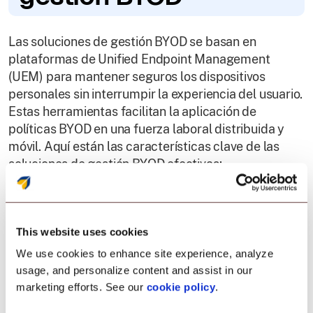
Las soluciones de gestión BYOD se basan en
plataformas de Unified Endpoint Management
(UEM) para mantener seguros los dispositivos
personales sin interrumpir la experiencia del usuario.
Estas herramientas facilitan la aplicación de
políticas BYOD en una fuerza laboral distribuida y
móvil. Aquí están las características clave de las
soluciones de gestión BYOD efectivas:
Inscripción y Acceso de
Dispositivos
This website uses cookies
We use cookies to enhance site experience, analyze
Aprobar y gestionar dispositivos antes de que se
usage, and personalize content and assist in our
conecten a los recursos corporativos.
marketing efforts. See our
cookie policy
.