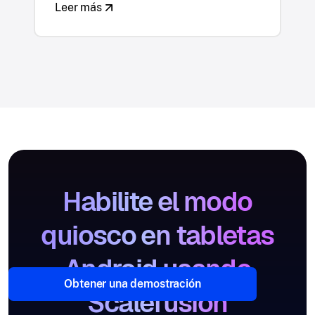
Leer más
Habilite el modo
quiosco en tabletas
Android usando
Obtener una demostración
Scalefusion