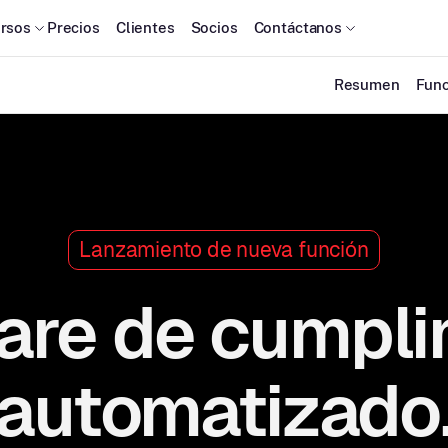
rsos
Precios
Clientes
Socios
Contáctanos
Resumen
Func
Lanzamiento de nueva función
are de cumpli
automatizado