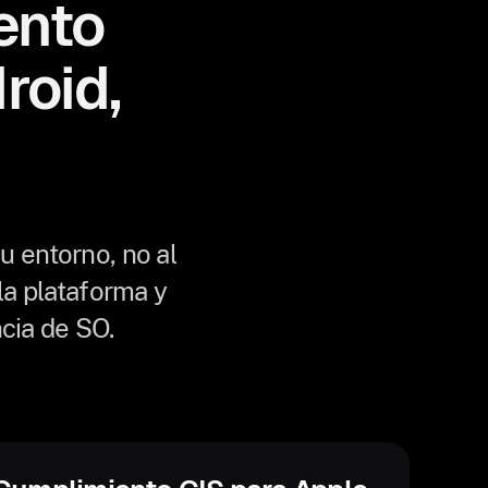
ento
roid,
 entorno, no al
la plataforma y
cia de SO.