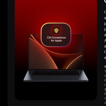
C
a
p
p
a
A
a
O
a
A
T
t
b
c
4
b
c
a