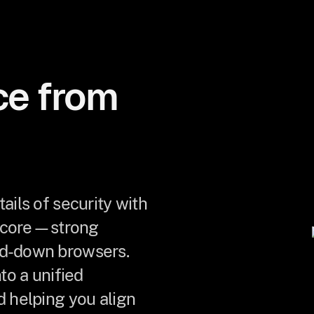
ce from
ails of security with
ir core—strong
ed-down browsers.
to a unified
d helping you align