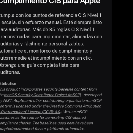
Cumplimiento CIS para Apple
umpla con los puntos de referencia CIS Nivel 1
 escala, sin esfuerzo manual. Esté siempre listo
ara auditorías. Más de 95 reglas CIS Nivel 1
reconstruidas para implementar, alineadas con
uditorías y fácilmente personalizables.
utomatice el monitoreo de cumplimiento y
utorremedie el incumplimiento con un clic.
btenga una guía completa lista para
uditorías.
ttribution
his product incorporates security baseline content from
he
macOS Security Compliance Project (mSCP)
, developed
y NIST, Apple, and other contributing organizations. mSCP
ontent is licensed under the
Creative Commons Attribution
.0 International License (CC BY 4.0)
. We use mSCP
aselines as the source for generating CIS-aligned
ompliance checks. The baselines used here have been
dapted/customized for our platform's automation.