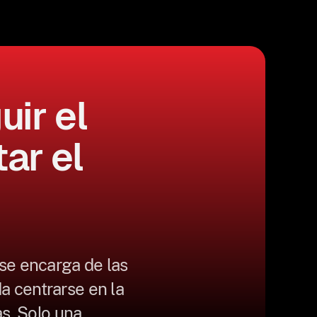
uir el
ar el
se encarga de las
a centrarse en la
as. Solo una