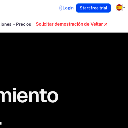
Login
Start free trial
Solicitar demostración de Veltar
iones
Precios
miento
.