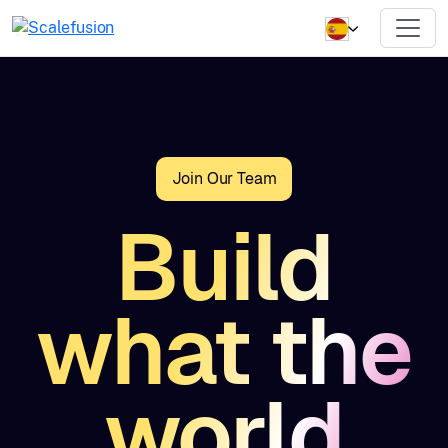
Join Our Team
Build
what the
world