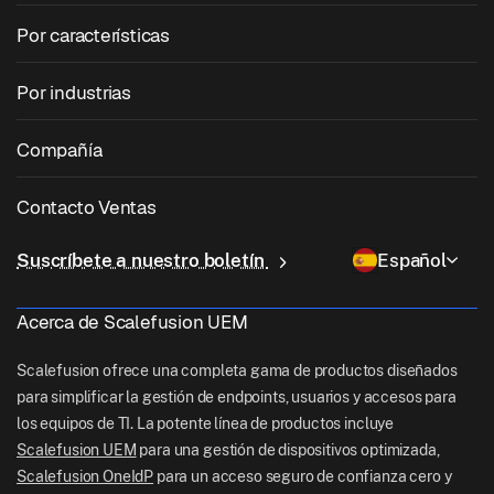
Gestión de dispositivos móviles
Gestión de Windows
Por características
Zebra Device Management
Gestión de macOS
Gestión de parches del sistema operativo
Por industrias
Software de quiosco
Gestión de Android
Parcheo de aplicaciones de terceros
Cuidado de la salud
Traiga su propio dispositivo (BYOD)
Compañía
Gestión de iOS
Catálogo de aplicaciones de Windows
Educación
Software de gestión de escritorio
Sobre nosotras
Gestión de Linux
Contacto Ventas
Acceso condicional
Entrega de última milla
OneIdP
Por qué Scalefusion
ChromeOS Management
sales[at]scalefusion.com
Control remoto
Suscríbete a nuestro boletín
Español
Minorista
Contact Us
Apple TV Management
support[at]scalefusion.com
Todas las características
Logística
Acerca de Scalefusion UEM
Documentos de ayuda
US: +1-415-650-4500
BFSI
Blog
Scalefusion ofrece una completa gama de productos diseñados
UK: +44-7520-641664
para simplificar la gestión de endpoints, usuarios y accesos para
Sala de redacción
los equipos de TI. La potente línea de productos incluye
NZ: +64-9-888-4315
Scalefusion UEM
para una gestión de dispositivos optimizada,
Careers
India: +91-63694-45500
Scalefusion OneIdP
para un acceso seguro de confianza cero y