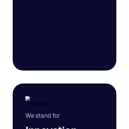
This website uses cookies
We use cookies to enhance site experience, analyze
usage, and personalize content and assist in our
marketing efforts. See our
cookie policy
.
We stand for
Show details