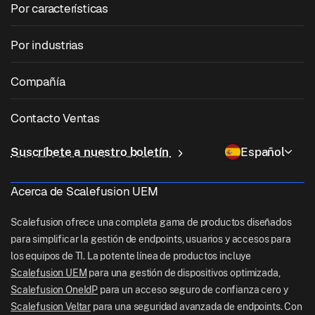
Por características
Zebra Device Management
Gestión de macOS
Gestión de parches del sistema operativo
Por industrias
Software de quiosco
Gestión de Android
Parcheo de aplicaciones de terceros
Cuidado de la salud
Traiga su propio dispositivo (BYOD)
Compañía
Gestión de iOS
Catálogo de aplicaciones de Windows
Educación
Software de gestión de escritorio
Sobre nosotras
Gestión de Linux
Contacto Ventas
Acceso condicional
Entrega de última milla
OneIdP
Por qué Scalefusion
ChromeOS Management
sales[at]scalefusion.com
Control remoto
Suscríbete a nuestro boletín
Español
Minorista
Contact Us
Apple TV Management
support[at]scalefusion.com
Todas las características
Logística
Acerca de Scalefusion UEM
Documentos de ayuda
US: +1-415-650-4500
BFSI
Blog
Scalefusion ofrece una completa gama de productos diseñados
UK: +44-7520-641664
para simplificar la gestión de endpoints, usuarios y accesos para
Sala de redacción
los equipos de TI. La potente línea de productos incluye
NZ: +64-9-888-4315
Scalefusion UEM
para una gestión de dispositivos optimizada,
Careers
India: +91-63694-45500
Scalefusion OneIdP
para un acceso seguro de confianza cero y
Scalefusion Veltar
para una seguridad avanzada de endpoints. Con