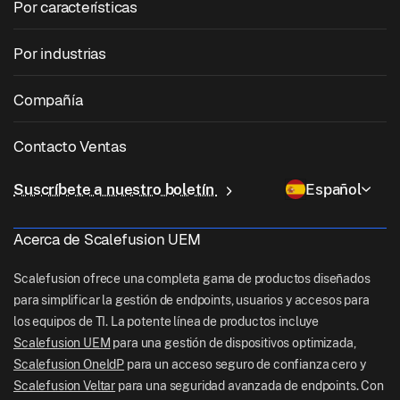
Por características
Zebra Device Management
Gestión de macOS
Gestión de parches del sistema operativo
Por industrias
Software de quiosco
Gestión de Android
Parcheo de aplicaciones de terceros
Cuidado de la salud
Traiga su propio dispositivo (BYOD)
Compañía
Gestión de iOS
Catálogo de aplicaciones de Windows
Educación
Software de gestión de escritorio
Sobre nosotras
Gestión de Linux
Contacto Ventas
Acceso condicional
Entrega de última milla
OneIdP
Por qué Scalefusion
ChromeOS Management
sales[at]scalefusion.com
Control remoto
Suscríbete a nuestro boletín
Español
Minorista
Contact Us
Apple TV Management
support[at]scalefusion.com
Todas las características
Logística
Acerca de Scalefusion UEM
Documentos de ayuda
US: +1-415-650-4500
BFSI
Blog
Scalefusion ofrece una completa gama de productos diseñados
UK: +44-7520-641664
para simplificar la gestión de endpoints, usuarios y accesos para
Sala de redacción
los equipos de TI. La potente línea de productos incluye
NZ: +64-9-888-4315
Scalefusion UEM
para una gestión de dispositivos optimizada,
Careers
India: +91-63694-45500
Scalefusion OneIdP
para un acceso seguro de confianza cero y
Scalefusion Veltar
para una seguridad avanzada de endpoints. Con