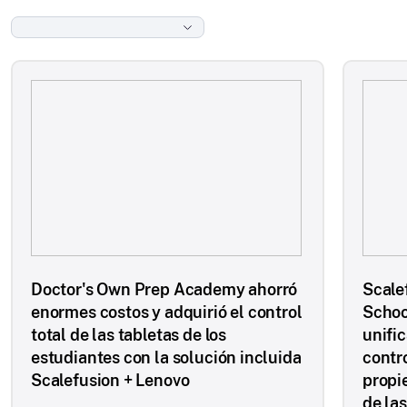
Doctor's Own Prep Academy ahorró
Scale
enormes costos y adquirió el control
Schoo
total de las tabletas de los
unifi
estudiantes con la solución incluida
contro
Scalefusion + Lenovo
propi
de las