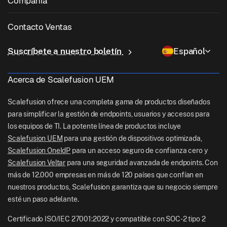
Compañía
Gestión de iOS
Catálogo de aplicaciones de Windows
Educación
Software de gestión de escritorio
Sobre nosotras
Gestión de Linux
Contacto Ventas
Acceso condicional
Entrega de última milla
OneIdP
Por qué Scalefusion
ChromeOS Management
sales[at]scalefusion.com
Control remoto
Suscríbete a nuestro boletín
Español
Minorista
Contact Us
Apple TV Management
support[at]scalefusion.com
Todas las características
Logística
Acerca de Scalefusion UEM
Documentos de ayuda
US: +1-415-650-4500
BFSI
Blog
Scalefusion ofrece una completa gama de productos diseñados
UK: +44-7520-641664
para simplificar la gestión de endpoints, usuarios y accesos para
Sala de redacción
los equipos de TI. La potente línea de productos incluye
NZ: +64-9-888-4315
Scalefusion UEM
para una gestión de dispositivos optimizada,
Careers
India: +91-63694-45500
Scalefusion OneIdP
para un acceso seguro de confianza cero y
Scalefusion Veltar
para una seguridad avanzada de endpoints. Con
más de 12.000 empresas en más de 120 países que confían en
nuestros productos, Scalefusion garantiza que su negocio siempre
esté un paso adelante.
Certificado ISO/IEC 27001:2022 y compatible con SOC-2 tipo 2