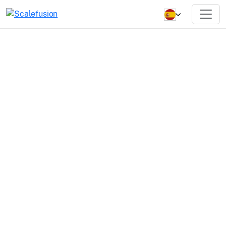
Servicios
profesionales.
Nuestro equipo brinda capacitación, consultoría y
servicios personalizados para optimizar su
experiencia con Scalefusion.