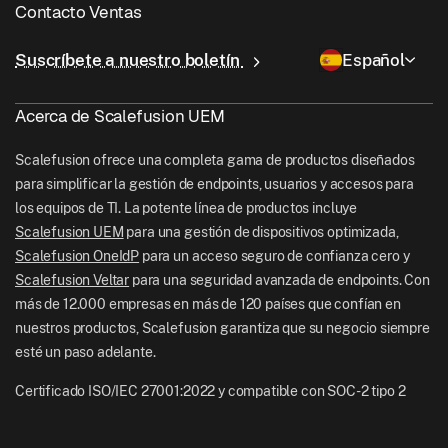
Gestión de Linux
Contacto Ventas
Acceso condicional
Entrega de última milla
OneIdP
Por qué Scalefusion
ChromeOS Management
sales[at]scalefusion.com
Control remoto
Suscríbete a nuestro boletín
Español
Minorista
Contact Us
Apple TV Management
support[at]scalefusion.com
Todas las características
Logística
Acerca de Scalefusion UEM
Documentos de ayuda
US: +1-415-650-4500
BFSI
Blog
Scalefusion ofrece una completa gama de productos diseñados
UK: +44-7520-641664
para simplificar la gestión de endpoints, usuarios y accesos para
Sala de redacción
los equipos de TI. La potente línea de productos incluye
NZ: +64-9-888-4315
Scalefusion UEM
para una gestión de dispositivos optimizada,
Careers
India: +91-63694-45500
Scalefusion OneIdP
para un acceso seguro de confianza cero y
Scalefusion Veltar
para una seguridad avanzada de endpoints. Con
más de 12.000 empresas en más de 120 países que confían en
nuestros productos, Scalefusion garantiza que su negocio siempre
esté un paso adelante.
Certificado ISO/IEC 27001:2022 y compatible con SOC-2 tipo 2