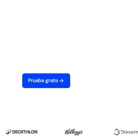
Sus dispositivos son más que simples herramie
inversiones cargadas de datos sensibles que r
máxima protección. Scalefusion MDM para ban
eso y más. Desde seguridad férrea hasta flujos
automatizados, mantenga sus dispositivos seg
maximizados.
Prueba gratis