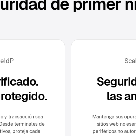
uridad de primer ni
neIdP
Sca
ificado.
Seguri
rotegido.
las a
vo y transacción sea
Mantenga sus opera
 Desde terminales de
sitios web no ese
tivos, proteja cada
periféricos no auto