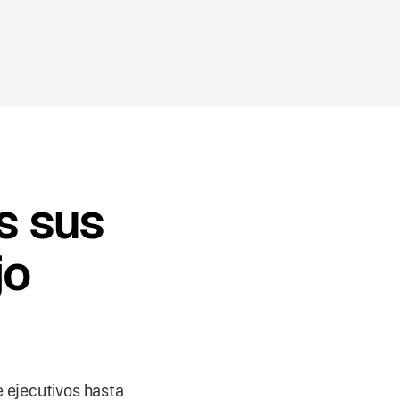
s sus
jo
 ejecutivos hasta