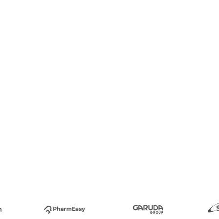
ntas: son
equieren la
ca le ayuda con
 de trabajo
uros y