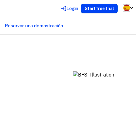
Login
Start free trial
s
Reservar una demostración