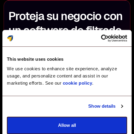
Proteja su negocio con
un software de filtrado
de contenido de
internet.
This website uses cookies
We use cookies to enhance site experience, analyze
usage, and personalize content and assist in our
marketing efforts. See our
cookie policy
.
Empezar
Reservar una demostración
Show details
Allow all