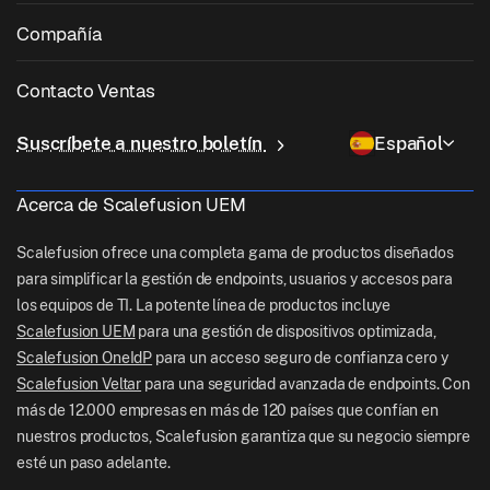
Parcheo de aplicaciones de terceros
Cuidado de la salud
Traiga su propio dispositivo (BYOD)
Compañía
Gestión de iOS
Catálogo de aplicaciones de Windows
Educación
Software de gestión de escritorio
Sobre nosotras
Gestión de Linux
Contacto Ventas
Acceso condicional
Entrega de última milla
OneIdP
Por qué Scalefusion
ChromeOS Management
sales[at]scalefusion.com
Control remoto
Suscríbete a nuestro boletín
Español
Minorista
Contact Us
Apple TV Management
support[at]scalefusion.com
Todas las características
Logística
Acerca de Scalefusion UEM
Documentos de ayuda
US: +1-415-650-4500
BFSI
Blog
Scalefusion ofrece una completa gama de productos diseñados
UK: +44-7520-641664
para simplificar la gestión de endpoints, usuarios y accesos para
Sala de redacción
los equipos de TI. La potente línea de productos incluye
NZ: +64-9-888-4315
Scalefusion UEM
para una gestión de dispositivos optimizada,
Careers
India: +91-63694-45500
Scalefusion OneIdP
para un acceso seguro de confianza cero y
Scalefusion Veltar
para una seguridad avanzada de endpoints. Con
más de 12.000 empresas en más de 120 países que confían en
nuestros productos, Scalefusion garantiza que su negocio siempre
esté un paso adelante.