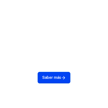
Check Point MTD.
Juntos, Check Point Harmony Mobile y Scalefusion
UEM ofrecen un marco de seguridad integrado que
protege sus datos corporativos mientras mantiene
sus dispositivos a salvo de amenazas en evolución,
garantizando la continuidad del negocio y la
tranquilidad.
Saber más