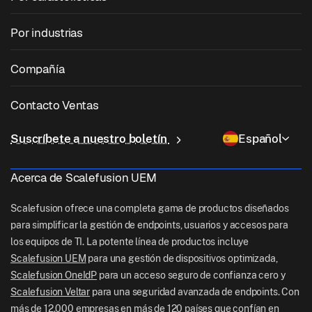
Zebra Device Management
Gestión de macOS
Gestión de parches del sistema operativo
Por industrias
Software de quiosco
Gestión de Android
Parcheo de aplicaciones de terceros
Cuidado de la salud
Traiga su propio dispositivo (BYOD)
Compañía
Gestión de iOS
Catálogo de aplicaciones de Windows
Educación
Software de gestión de escritorio
Sobre nosotras
Gestión de Linux
Contacto Ventas
Acceso condicional
Entrega de última milla
OneIdP
Por qué Scalefusion
ChromeOS Management
sales[at]scalefusion.com
Control remoto
Suscríbete a nuestro boletín
Español
Minorista
Contact Us
Apple TV Management
support[at]scalefusion.com
Todas las características
Logística
Acerca de Scalefusion UEM
Documentos de ayuda
US: +1-415-650-4500
BFSI
Blog
Scalefusion ofrece una completa gama de productos diseñados
UK: +44-7520-641664
para simplificar la gestión de endpoints, usuarios y accesos para
Sala de redacción
los equipos de TI. La potente línea de productos incluye
NZ: +64-9-888-4315
Scalefusion UEM
para una gestión de dispositivos optimizada,
Careers
India: +91-63694-45500
Scalefusion OneIdP
para un acceso seguro de confianza cero y
Scalefusion Veltar
para una seguridad avanzada de endpoints. Con
más de 12.000 empresas en más de 120 países que confían en