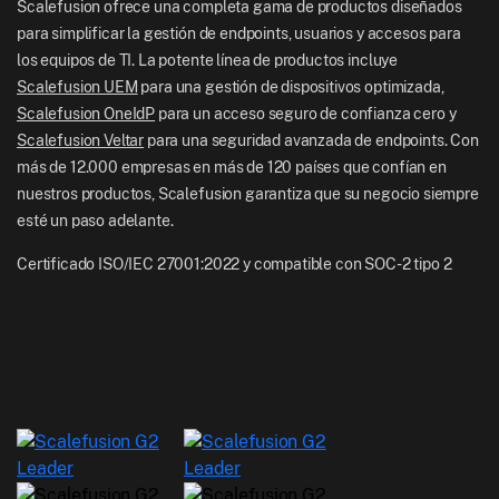
Blog
Scalefusion ofrece una completa gama de productos diseñados
UK: +44-7520-641664
para simplificar la gestión de endpoints, usuarios y accesos para
Sala de redacción
los equipos de TI. La potente línea de productos incluye
NZ: +64-9-888-4315
Scalefusion UEM
para una gestión de dispositivos optimizada,
Careers
India: +91-63694-45500
Scalefusion OneIdP
para un acceso seguro de confianza cero y
Scalefusion Veltar
para una seguridad avanzada de endpoints. Con
más de 12.000 empresas en más de 120 países que confían en
nuestros productos, Scalefusion garantiza que su negocio siempre
esté un paso adelante.
Certificado ISO/IEC 27001:2022 y compatible con SOC-2 tipo 2