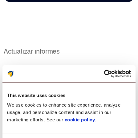
Actualizar informes
Vea la imagen completa
a su alcance.
This website uses cookies
We use cookies to enhance site experience, analyze
usage, and personalize content and assist in our
Descargue informes detallados de las
marketing efforts. See our
cookie policy
.
actualizaciones de la aplicación