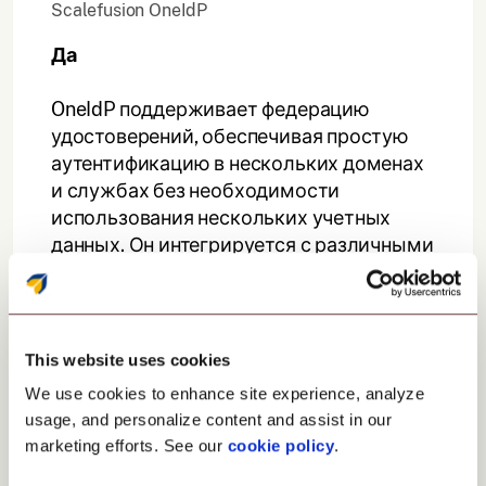
Scalefusion OneIdP
Да
OneIdP поддерживает федерацию
удостоверений, обеспечивая простую
аутентификацию в нескольких доменах
и службах без необходимости
использования нескольких учетных
данных. Он интегрируется с различными
поставщиками удостоверений для
обеспечения унифицированной
аутентификации.
This website uses cookies
We use cookies to enhance site experience, analyze
Единый вход для всех
usage, and personalize content and assist in our
приложений
marketing efforts. See our
cookie policy
.