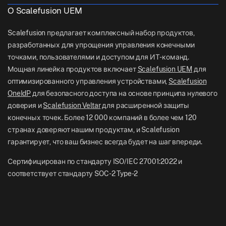
Справочные документы
US: +1-415-650-4500
О Scalefusion UEM
BFSI
Блог
UK: +44-7520-641664
Scalefusion предлагает комплексный набор продуктов,
Отдел новостей
разработанных для упрощения управления конечными
NZ: +64-9-888-4315
точками, пользователями и доступом для ИТ-команд.
Careers
India: +91-63694-45500
Мощная линейка продуктов включает
Scalefusion UEM
для
оптимизированного управления устройствами,
Scalefusion
OneIdP
для безопасного доступа на основе принципа нулевого
доверия и
Scalefusion Veltar
для расширенной защиты
конечных точек. Более 12 000 компаний в более чем 120
странах доверяют нашим продуктам, и Scalefusion
гарантирует, что ваш бизнес всегда будет на шаг впереди.
Сертифицирован по стандарту ISO/IEC 27001:2022 и
соответствует стандарту SOC-2 Type-2