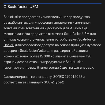
Справочные документы
US: +1-415-650-4500
О Scalefusion UEM
BFSI
Блог
UK: +44-7520-641664
Scalefusion предлагает комплексный набор продуктов,
Отдел новостей
разработанных для упрощения управления конечными
NZ: +64-9-888-4315
точками, пользователями и доступом для ИТ-команд.
Careers
India: +91-63694-45500
Мощная линейка продуктов включает
Scalefusion UEM
для
оптимизированного управления устройствами,
Scalefusion
OneIdP
для безопасного доступа на основе принципа нулевого
доверия и
Scalefusion Veltar
для расширенной защиты
конечных точек. Более 12 000 компаний в более чем 120
странах доверяют нашим продуктам, и Scalefusion
гарантирует, что ваш бизнес всегда будет на шаг впереди.
Сертифицирован по стандарту ISO/IEC 27001:2022 и
соответствует стандарту SOC-2 Type-2