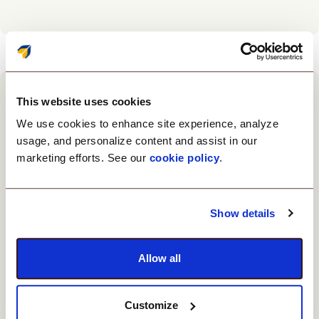
This website uses cookies
We use cookies to enhance site experience, analyze
usage, and personalize content and assist in our
marketing efforts. See our
cookie policy
.
Упростите
предоставление
приложений с
Show details
помощью
пользовательского
Allow all
портала
Customize