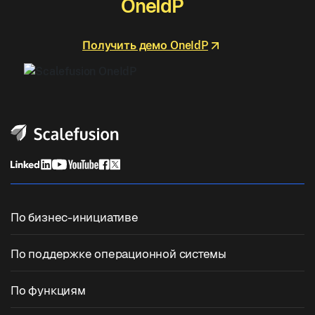
OneIdP
Получить демо OneIdP
По бизнес-инициативе
Единое управление конечными точками
По поддержке операционной системы
Управление мобильными устройствами
Управление Windows
По функциям
Zebra Device Management
Управление macOS