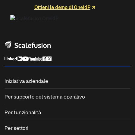
Ottieni la demo di OneIdP
Iniziativa aziendale
Gestione unificata degli endpoint
Per supporto del sistema operativo
Gestione dei dispositivi mobili
Gestione Windows
Per funzionalità
Gestione dei dispositivi Zebra
Gestione macOS
Gestione patch sistema operativo
Per settori
Software per chioschi
Gestione Android