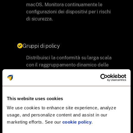
macOS. Monitora continuamente le
configurazioni dei dispositivi per i rischi
di sicurezza.
Gruppi di policy
Distribuisci la conformità su larga scala
con il raggruppamento dinamico delle
policy. Assegna regole basate sui tipi di
dispositivo e sulle versioni del sistema
operativo.
This website uses cookies
We use cookies to enhance site experience, analyze
Auto-remediation intelligente
usage, and personalize content and assist in our
marketing efforts. See our
cookie policy
.
Correggi istantaneamente le
configurazioni non conformi e riduci il