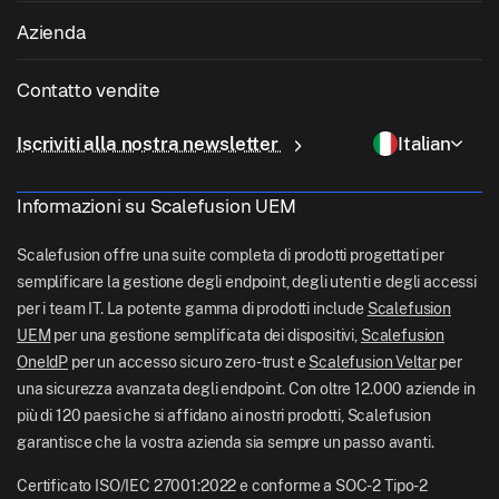
Patching di applicazioni di terze parti
Sanità
Porta il tuo dispositivo (BYOD)
Azienda
Gestione iOS
Catalogo app Windows
Istruzione
Software di gestione desktop
Chi siamo
Gestione Linux
Contatto vendite
Accesso condizionale
Consegna dell'ultimo miglio
Gestione delle identità e degli accessi
Perché Scalefusion
Gestione ChromeOS
sales[at]scalefusion.com
Controllo remoto
Iscriviti alla nostra newsletter
Italian
Vendita al dettaglio
Contact Us
Gestione Apple TV
support[at]scalefusion.com
Tutte le funzionalità
Logistica
Informazioni su Scalefusion UEM
Documentazione di aiuto Scalefusion
US: +1-415-650-4500
BFSI
Blog Scalefusion
Scalefusion offre una suite completa di prodotti progettati per
UK: +44-7520-641664
semplificare la gestione degli endpoint, degli utenti e degli accessi
Sala stampa
per i team IT. La potente gamma di prodotti include
Scalefusion
NZ: +64-9-888-4315
UEM
per una gestione semplificata dei dispositivi,
Scalefusion
Carriere
India: +91-63694-45500
OneIdP
per un accesso sicuro zero-trust e
Scalefusion Veltar
per
una sicurezza avanzata degli endpoint. Con oltre 12.000 aziende in
più di 120 paesi che si affidano ai nostri prodotti, Scalefusion
garantisce che la vostra azienda sia sempre un passo avanti.
Certificato ISO/IEC 27001:2022 e conforme a SOC-2 Tipo-2