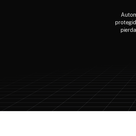
Autom
protegid
pierd