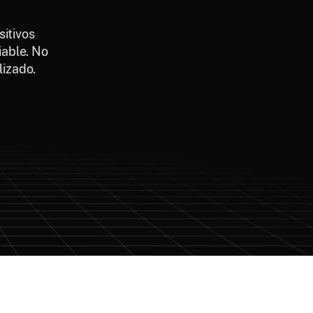
itivos
iable. No
izado.