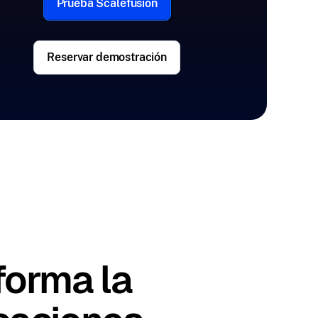
Prueba Scalefusion
Reservar demostración
s
forma la