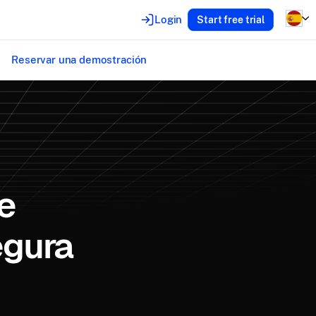
Login
Start free trial
s
Reservar una demostración
e
egura